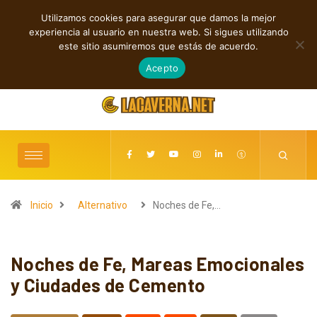
Utilizamos cookies para asegurar que damos la mejor
TENDENCIAS
experiencia al usuario en nuestra web. Si sigues utilizando
Rock, folk e indie: cuatro estrenos independientes por descubrir
este sitio asumiremos que estás de acuerdo.
agosto 7, 2026
Acepto
Inicio
Alternativo
Noches de Fe,…
Noches de Fe, Mareas Emocionales
y Ciudades de Cemento