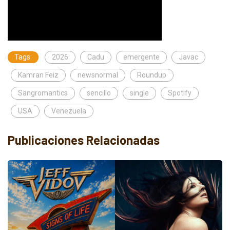
Tags:
2026
Cadu
emergente
Javac
Kamran Feiz
newsnormal
Roundup
Sangromantics
sencillo
single
Spotify
USA
Venezuela
Publicaciones Relacionadas