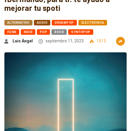
mejorar tu spoti
ALTERNATIVO
AUDIO
DREAMPOP
ELECTRÓNICA
FUNK
INDIE
POP
ROCK
SYNTHPOP
Luis Ángel
septiembre 11, 2023
1513