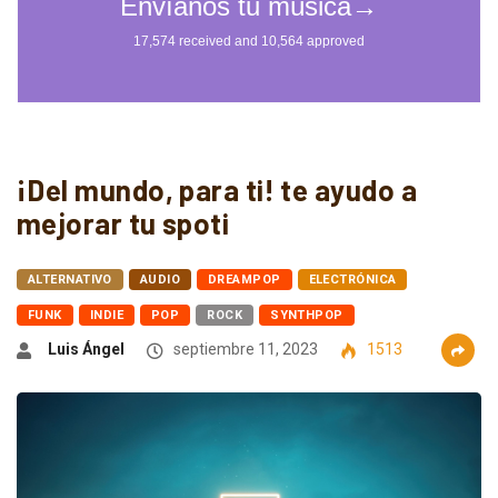
¡Del mundo, para ti! te ayudo a
mejorar tu spoti
ALTERNATIVO
AUDIO
DREAMPOP
ELECTRÓNICA
FUNK
INDIE
POP
ROCK
SYNTHPOP
Luis Ángel
septiembre 11, 2023
1513