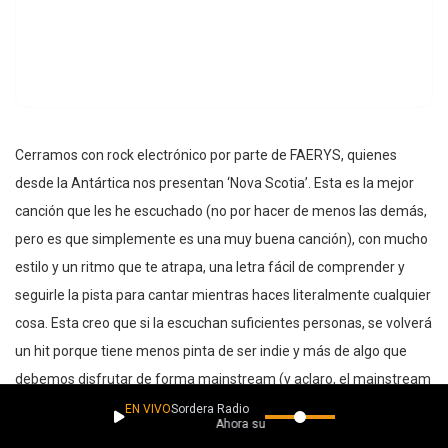
Cerramos con rock electrónico por parte de FAERYS, quienes
desde la Antártica nos presentan ‘Nova Scotia’. Esta es la mejor
canción que les he escuchado (no por hacer de menos las demás,
pero es que simplemente es una muy buena canción), con mucho
estilo y un ritmo que te atrapa, una letra fácil de comprender y
seguirle la pista para cantar mientras haces literalmente cualquier
cosa. Esta creo que si la escuchan suficientes personas, se volverá
un hit porque tiene menos pinta de ser indie y más de algo que
debemos disfrutar de forma mainstream (y aclaro, el mainstream
no tiene nada de malo… en su mayoría).
EN VIVO
Sordera Radio
Ahora suena