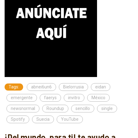
Tags:
abnei6un6
Bielorrusia
eidan
emergente
faerys
invitro
México
newsnormal
Roundup
sencillo
single
Spotify
Suecia
YouTube
¡Del mundo, para ti! te ayudo a