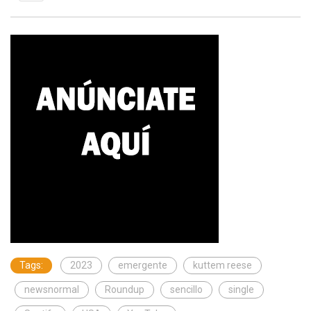
Tags:
2023
emergente
kuttem reese
newsnormal
Roundup
sencillo
single