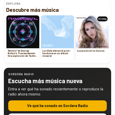
EXPLORA
Descubre más música
Roundup
“Atomic” de George
Los Batz elevan el post-
La pasión en la música.
Bolton’s Trancendental:
hardcore en un álbum
Una explosión de Techno
visceral
y Trance para las pistas
de baile
SORDERA RADIO
Escucha más música nueva
Entra a ver qué ha sonado recientemente o reproduce la
radio ahora mismo.
Ve qué ha sonado en Sordera Radio