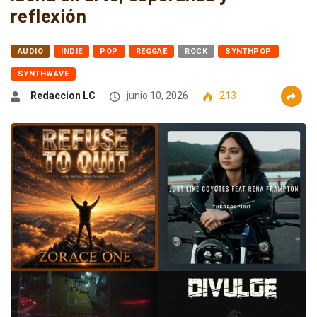
reflexión
AUDIO
INDIE
POP
REGGAE
ROCK
SYNTHPOP
SYNTHWAVE
Redaccion LC
junio 10, 2026
213