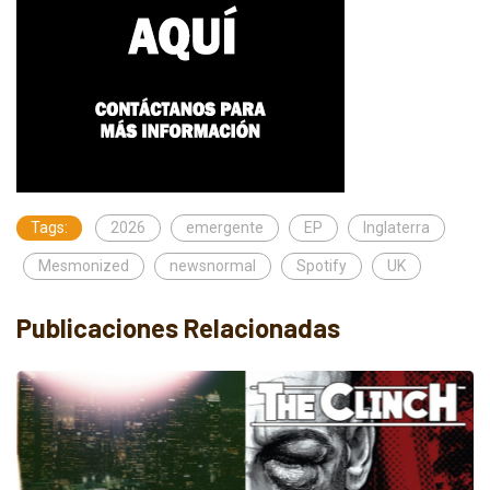
Tags:
2026
emergente
EP
Inglaterra
Mesmonized
newsnormal
Spotify
UK
Publicaciones Relacionadas