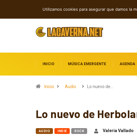
Rock, folk e indie: cuatro estrenos in
TENDENCIAS
Utilizamos cookies para asegurar que damos la me
INICIO
MÚSICA EMERGENTE
AGENDA
Inicio
Audio
Lo nuevo de…
Lo nuevo de Herbolar
Valeria Vallado
AUDIO
INDIE
ROCK