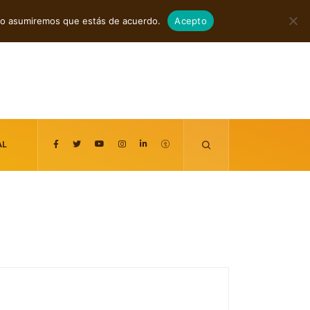
agosto 7, 2026
itio asumiremos que estás de acuerdo.
Acepto
AL