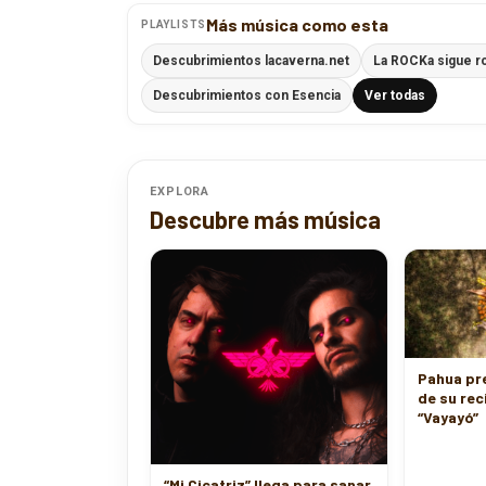
Más música como esta
PLAYLISTS
Descubrimientos lacaverna.net
La ROCKa sigue r
Descubrimientos con Esencia
Ver todas
EXPLORA
Descubre más música
Pahua pre
de su rec
“Vayayó”