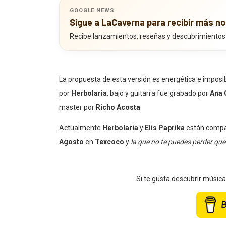
GOOGLE NEWS
Sigue a LaCaverna para recibir más no
Recibe lanzamientos, reseñas y descubrimientos
La propuesta de esta versión es energética e imposibl
por
Herbolaria
, bajo y guitarra fue grabado por
Ana 
master por
Richo Acosta
.
Actualmente
Herbolaria
y
Elis Paprika
están compar
Agosto
en
Texcoco
y
la que no te puedes perder que
Si te gusta descubrir músic