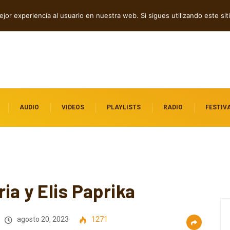
dependientes por descubrir
jor experiencia al usuario en nuestra web. Si sigues utilizando este s
AUDIO
VIDEOS
PLAYLISTS
RADIO
FESTIV
ia y Elis Paprika
agosto 20, 2023
1271