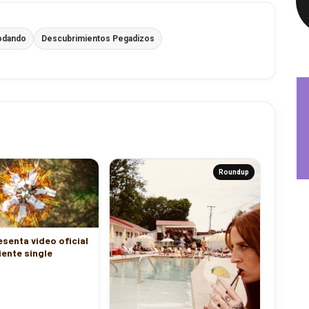
odando
Descubrimientos Pegadizos
Roundup
senta video oficial
iente single