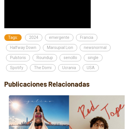
Tags:
2024
emergente
Francia
Halfway Down
Marsupial Lion
newsnormal
Pulstoris
Roundup
sencillo
single
Spotify
The Domi
Ucrania
USA
Publicaciones Relacionadas