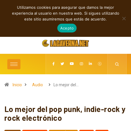
Utilizamos cookies para asegurar que damos la mejor
TENDENCIAS
experiencia al usuario en nuestra web. Si sigues utilizando
Rock, folk e indie: cuatro estrenos independientes por descubrir
este sitio asumiremos que estás de acuerdo.
agosto 7, 2026
Acepto
Inicio
Audio
Lo mejor del…
Lo mejor del pop punk, indie-rock y
rock electrónico