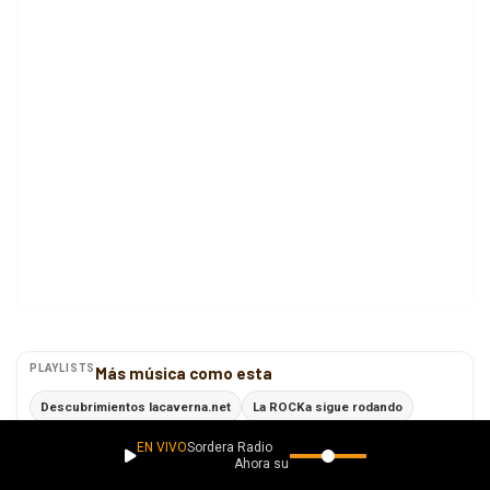
PLAYLISTS
Más música como esta
Descubrimientos lacaverna.net
La ROCKa sigue rodando
Descubrimientos Sintéticos
Descubrimientos Para Vibrar
EN VIVO
Sordera Radio
Ahora suena
Ver todas