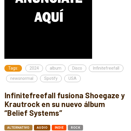
Tags:
2024
album
Disco
Infinitefreefall
newsnormal
Spotify
USA
Infinitefreefall fusiona Shoegaze y
Krautrock en su nuevo álbum
“Belief Systems”
ALTERNATIVO
AUDIO
INDIE
ROCK