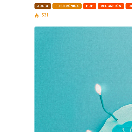
AUDIO
ELECTRÓNICA
POP
REGGAETÓN
U
531