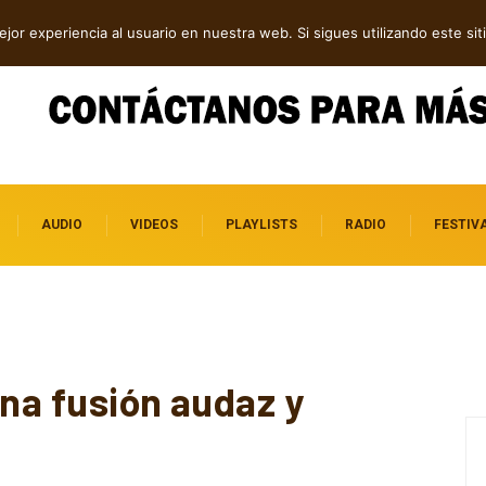
ock contra el control digital
jor experiencia al usuario en nuestra web. Si sigues utilizando este s
AUDIO
VIDEOS
PLAYLISTS
RADIO
FESTIV
una fusión audaz y