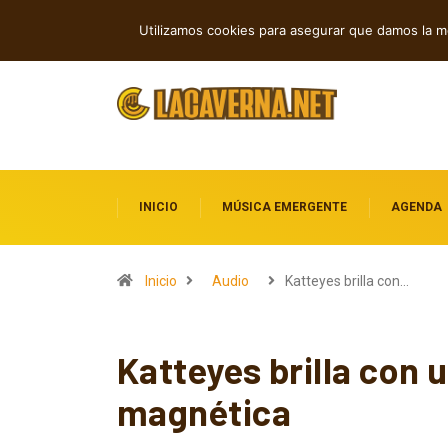
Shaven Primates: Un estallido de Hard R
TENDENCIAS
Utilizamos cookies para asegurar que damos la me
INICIO
MÚSICA EMERGENTE
AGENDA
Inicio
Audio
Katteyes brilla con…
Katteyes brilla con 
magnética