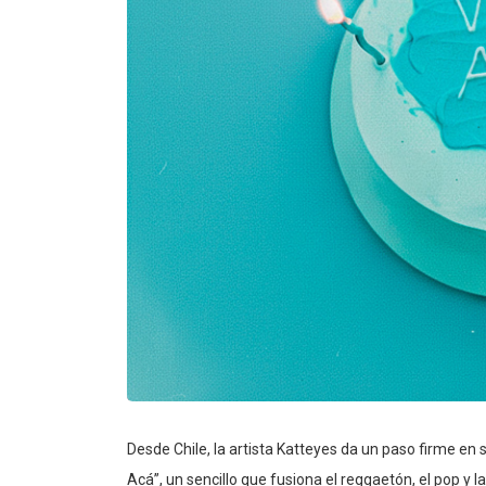
Desde Chile, la artista Katteyes da un paso firme en
Acá”, un sencillo que fusiona el reggaetón, el pop y