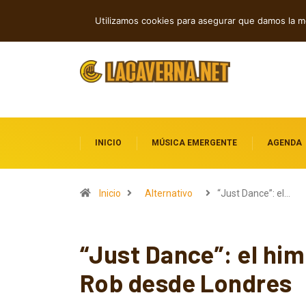
Cuatro canciones independientes entre
TENDENCIAS
Utilizamos cookies para asegurar que damos la me
INICIO
MÚSICA EMERGENTE
AGENDA
Inicio
Alternativo
“Just Dance”: el…
“Just Dance”: el hi
Rob desde Londres