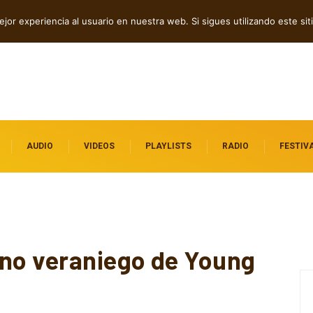
 folk, rock y pop
jor experiencia al usuario en nuestra web. Si sigues utilizando este s
AUDIO
VIDEOS
PLAYLISTS
RADIO
FESTIV
mno veraniego de Young