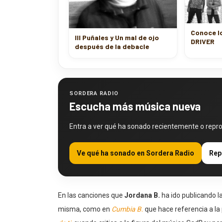
Conoce l
III Puñales y Un mal de ojo
DRIVER
después de la debacle
SORDERA RADIO
Escucha más música nueva
Entra a ver qué ha sonado recientemente o repr
Ve qué ha sonado en Sordera Radio
Rep
En las canciones que
Jordana B.
ha ido publicando la
misma, como en
Cumbia B.
que hace referencia a la p