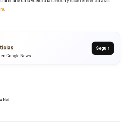
 al final le da la vuelta a la canción y hace referencia a las
ta
.
ticias
Seguir
 en Google News.
a.Net