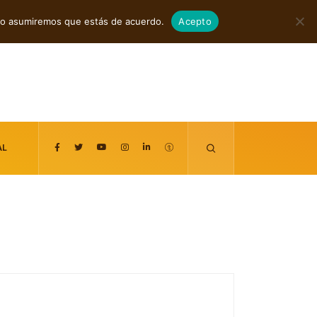
agosto 7, 2026
itio asumiremos que estás de acuerdo.
Acepto
AL