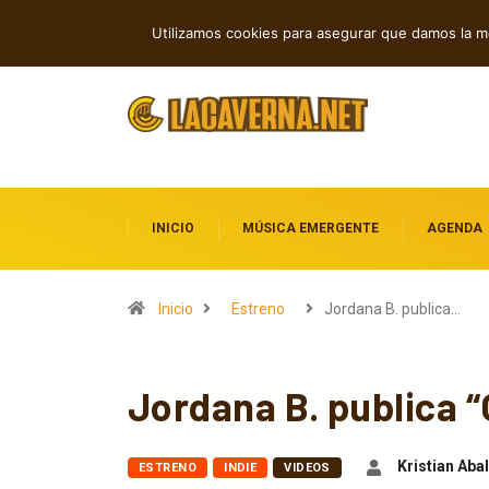
Cuatro canciones independientes entre 
TENDENCIAS
Utilizamos cookies para asegurar que damos la me
INICIO
MÚSICA EMERGENTE
AGENDA
Inicio
Estreno
Jordana B. publica…
Jordana B. publica “
Kristian Abal
ESTRENO
INDIE
VIDEOS