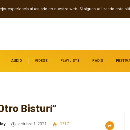
reflexión y resistencia
jor experiencia al usuario en nuestra web. Si sigues utilizando este s
AUDIO
VIDEOS
PLAYLISTS
RADIO
FESTIV
Otro Bisturí”
lay
octubre 1, 2021
3717