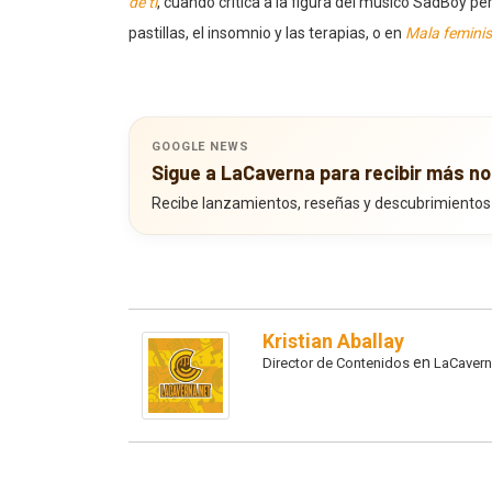
de ti
, cuando critica a la figura del músico SadBoy pero
pastillas, el insomnio y las terapias, o en
Mala feminis
GOOGLE NEWS
Sigue a LaCaverna para recibir más no
Recibe lanzamientos, reseñas y descubrimientos
Kristian Aballay
en
Director de Contenidos
LaCavern