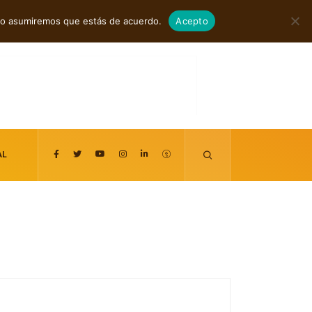
agosto 7, 2026
itio asumiremos que estás de acuerdo.
Acepto
AL