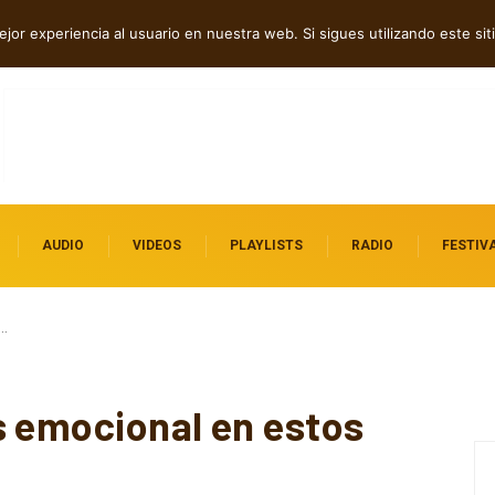
dependientes por descubrir
jor experiencia al usuario en nuestra web. Si sigues utilizando este s
AUDIO
VIDEOS
PLAYLISTS
RADIO
FESTIV
s…
s emocional en estos