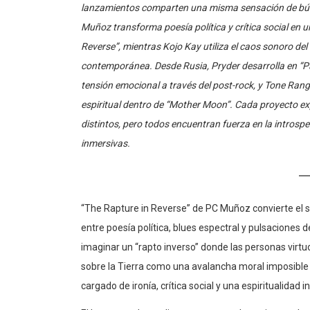
Muñoz transforma poesía política y crítica social en 
Reverse”, mientras Kojo Kay utiliza el caos sonoro de
contemporánea. Desde Rusia, Pryder desarrolla en “Pa
tensión emocional a través del post-rock, y Tone Range
espiritual dentro de “Mother Moon”. Cada proyecto ex
distintos, pero todos encuentran fuerza en la intros
inmersivas.
“The Rapture in Reverse” de PC Muñoz convierte el
entre poesía política, blues espectral y pulsaciones d
imaginar un “rapto inverso” donde las personas vir
sobre la Tierra como una avalancha moral imposible 
cargado de ironía, crítica social y una espiritualidad i
El beat, creado mediante procesos aleatorios con h