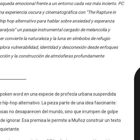
una experiencia oscura y cinematográfica con “The Rapture in
l hip hop alternativo para hablar sobre ansiedad y esperanza
ralysis” un paisaje instrumental cargado de melancolía y
r convierte la naturaleza y la luna en símbolos de refugio
plora vulnerabilidad, identidad y desconexión desde enfoques
pección y la construcción de atmósferas profundamente
 spoken word en una especie de profecía urbana suspendida
e hip-hop alternativo. La pieza parte de una idea fascinante:
tuosas no desaparecen del mundo, sino que irrumpen de golpe
de ignorar. Esa premisa le permite a Muñoz construir un texto
nquietante.
erramientas asociadas a RZA, añade una sensación caótica y