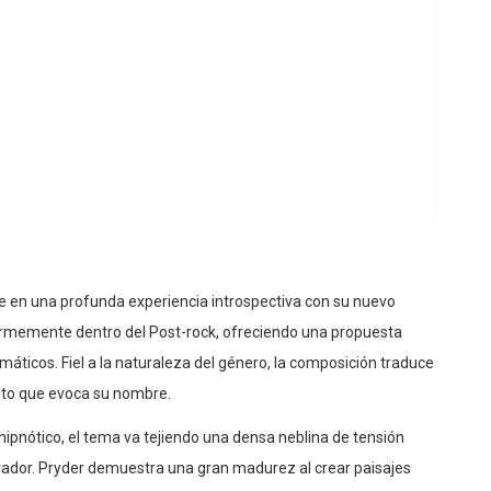
e en una profunda experiencia introspectiva con su nuevo
 firmemente dentro del Post-rock, ofreciendo una propuesta
máticos. Fiel a la naturaleza del género, la composición traduce
nto que evoca su nombre.
 hipnótico, el tema va tejiendo una densa neblina de tensión
erador. Pryder demuestra una gran madurez al crear paisajes
este lanzamiento en una parada obligatoria para los