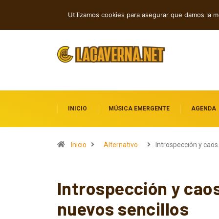
Rock, folk e indie: cuatro estrenos in
TENDENCIAS
Utilizamos cookies para asegurar que damos la me
INICIO
MÚSICA EMERGENTE
AGENDA
Inicio
Alternativo
Introspección y cao
Introspección y cao
nuevos sencillos