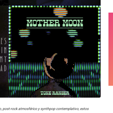
o, post-rock atmosférico y synthpop contemplativo, estos
ueda emocional frente a un entorno cada vez más incierto. PC