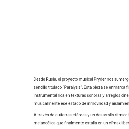
Desde Rusia, el proyecto musical Pryder nos sumerg
sencillo titulado “Paralysis”. Esta pieza se enmarca
instrumental rica en texturas sonoras y arreglos cine
musicalmente ese estado de inmovilidad y aislamie
A través de guitarras etéreas y un desarrollo rítmico
melancólica que finalmente estalla en un clímax lib
abstractos llenos de carga emocional, convirtiendo 