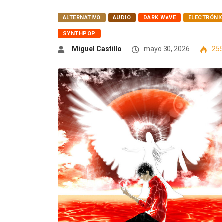
ALTERNATIVO
AUDIO
DARK WAVE
ELECTRÓNI
SYNTHPOP
Miguel Castillo
mayo 30, 2026
25