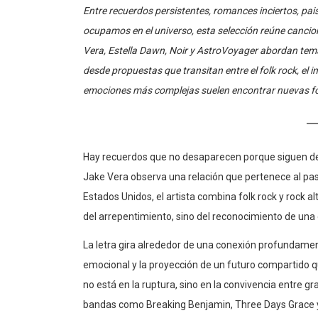
Entre recuerdos persistentes, romances inciertos, pais
ocupamos en el universo, esta selección reúne cancio
Vera, Estella Dawn, Noir y AstroVoyager abordan temas
desde propuestas que transitan entre el folk rock, el 
emociones más complejas suelen encontrar nuevas for
Hay recuerdos que no desaparecen porque siguen def
Jake Vera observa una relación que pertenece al pa
Estados Unidos, el artista combina folk rock y rock a
del arrepentimiento, sino del reconocimiento de una
La letra gira alrededor de una conexión profundament
emocional y la proyección de un futuro compartido qu
no está en la ruptura, sino en la convivencia entre gr
bandas como Breaking Benjamin, Three Days Grace y 
vulnerabilidad y fuerza emocional. Más que idealizar