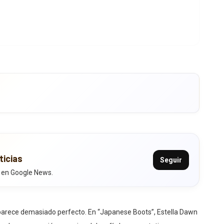
ticias
Seguir
 en Google News.
arece demasiado perfecto. En “Japanese Boots”, Estella Dawn
ando una conexión emocional desafía las expectativas