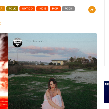
CA
FOLK
GÓTICO
INDIE
POP
ROCK
5