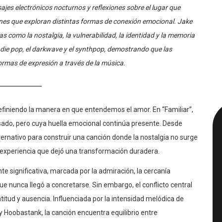
ajes electrónicos nocturnos y reflexiones sobre el lugar que
nes que exploran distintas formas de conexión emocional. Jake
 como la nostalgia, la vulnerabilidad, la identidad y la memoria
indie pop, el darkwave y el synthpop, demostrando que las
mas de expresión a través de la música.
iniendo la manera en que entendemos el amor. En “Familiar”,
sado, pero cuya huella emocional continúa presente. Desde
lternativo para construir una canción donde la nostalgia no surge
 experiencia que dejó una transformación duradera.
e significativa, marcada por la admiración, la cercanía
e nunca llegó a concretarse. Sin embargo, el conflicto central
atitud y ausencia. Influenciada por la intensidad melódica de
Hoobastank, la canción encuentra equilibrio entre
 una historia perdida, “Familiar” parece aceptar que algunas