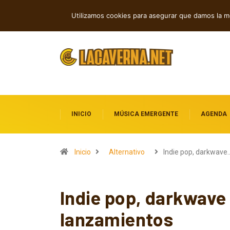
Baldy Crawler cuestiona el odio y la gu
TENDENCIAS
Utilizamos cookies para asegurar que damos la me
INICIO
MÚSICA EMERGENTE
AGENDA
Inicio
Alternativo
Indie pop, darkwave
Indie pop, darkwave
lanzamientos