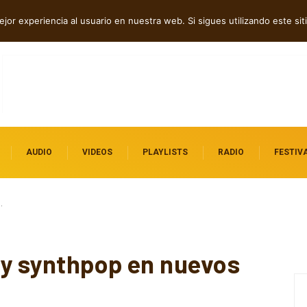
erra en “Hatred?”
jor experiencia al usuario en nuestra web. Si sigues utilizando este s
AUDIO
VIDEOS
PLAYLISTS
RADIO
FESTIV
…
 y synthpop en nuevos