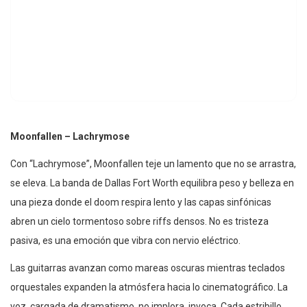
Moonfallen – Lachrymose
Con “Lachrymose”, Moonfallen teje un lamento que no se arrastra,
se eleva. La banda de Dallas Fort Worth equilibra peso y belleza en
una pieza donde el doom respira lento y las capas sinfónicas
abren un cielo tormentoso sobre riffs densos. No es tristeza
pasiva, es una emoción que vibra con nervio eléctrico.
Las guitarras avanzan como mareas oscuras mientras teclados
orquestales expanden la atmósfera hacia lo cinematográfico. La
voz, cargada de dramatismo, no implora, invoca. Cada estribillo