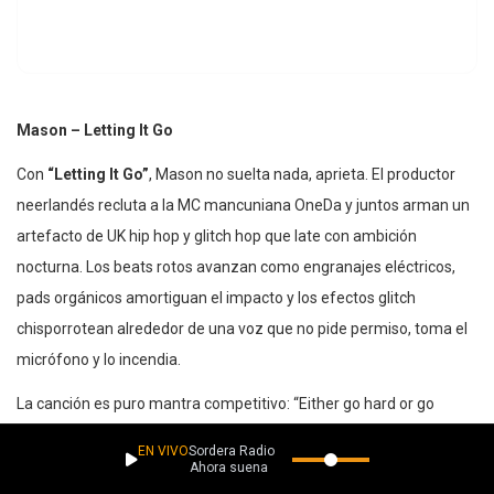
Mason – Letting It Go
Con
“Letting It Go”
, Mason no suelta nada, aprieta. El productor
neerlandés recluta a la MC mancuniana OneDa y juntos arman un
artefacto de UK hip hop y glitch hop que late con ambición
nocturna. Los beats rotos avanzan como engranajes eléctricos,
pads orgánicos amortiguan el impacto y los efectos glitch
chisporrotean alrededor de una voz que no pide permiso, toma el
micrófono y lo incendia.
La canción es puro mantra competitivo: “Either go hard or go
home” funciona como código de barras para espíritus insomnes.
EN VIVO
Sordera Radio
Hay herencia de club global, la misma energía que Mason ha
Ahora suena