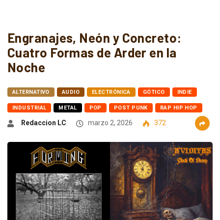
Engranajes, Neón y Concreto:
Cuatro Formas de Arder en la
Noche
ALTERNATIVO
AUDIO
ELECTRÓNICA
GÓTICO
INDIE
INDUSTRIAL
METAL
POP
POST PUNK
RAP HIP HOP
Redaccion LC
marzo 2, 2026
372