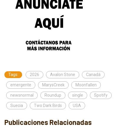
Tags:
2026
Avalon Stone
Canadá
emergente
MarysCreek
Moonfallen
newsnormal
Roundup
single
Spotify
Suecia
Two Dark Birds
USA
Publicaciones Relacionadas