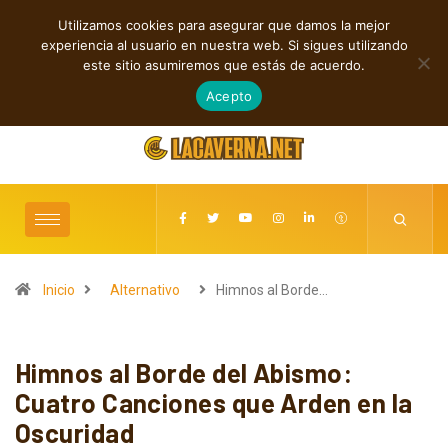
Utilizamos cookies para asegurar que damos la mejor
TENDENCIAS
experiencia al usuario en nuestra web. Si sigues utilizando
Entre la Melodía y la Rebeldía
este sitio asumiremos que estás de acuerdo.
agosto 9, 2026
Acepto
Inicio
Alternativo
Himnos al Borde…
Himnos al Borde del Abismo:
Cuatro Canciones que Arden en la
Oscuridad