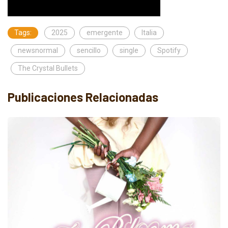
Tags:
2025
emergente
Italia
newsnormal
sencillo
single
Spotify
The Crystal Bullets
Publicaciones Relacionadas