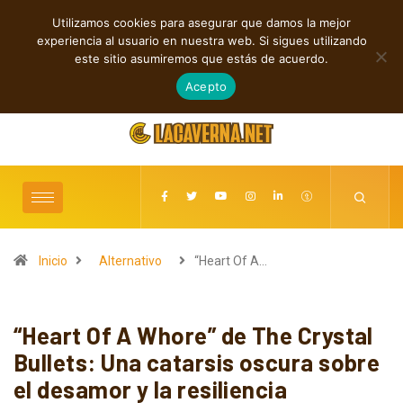
Utilizamos cookies para asegurar que damos la mejor
TENDENCIAS
experiencia al usuario en nuestra web. Si sigues utilizando
Cuatro canciones independientes entre folk, rock y pop
este sitio asumiremos que estás de acuerdo.
agosto 8, 2026
Acepto
Inicio
Alternativo
“Heart Of A…
“Heart Of A Whore” de The Crystal
Bullets: Una catarsis oscura sobre
el desamor y la resiliencia