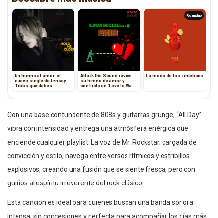
Roundup
Un himno al amor: el
Attack the Sound revive
La moda de los sintéticos
nuevo single de Lynsey
su himno de amor y
Tibbs que debes
conflicto en “Love Is War:
escuchar
Packed”
Con una base contundente de 808s y guitarras grunge, “All Day”
vibra con intensidad y entrega una atmósfera enérgica que
enciende cualquier playlist. La voz de Mr. Rockstar, cargada de
convicción y estilo, navega entre versos rítmicos y estribillos
explosivos, creando una fusión que se siente fresca, pero con
guiños al espíritu irreverente del rock clásico.
Esta canción es ideal para quienes buscan una banda sonora
intensa, sin concesiones y perfecta para acompañar los días más