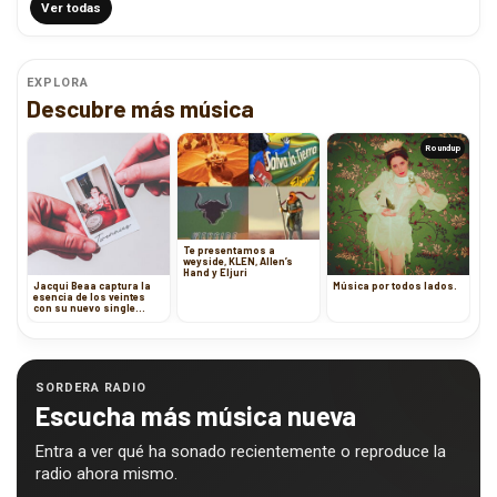
Ver todas
EXPLORA
Descubre más música
Roundup
Te presentamos a
weyside, KLEN, Allen’s
Hand y Eljuri
Jacqui Beaa captura la
Música por todos lados.
esencia de los veintes
con su nuevo single
“Twennies”
SORDERA RADIO
Escucha más música nueva
Entra a ver qué ha sonado recientemente o reproduce la
radio ahora mismo.