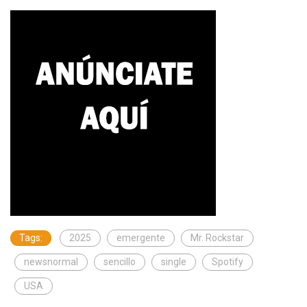
Tags:
2025
emergente
Mr. Rockstar
newsnormal
sencillo
single
Spotify
USA