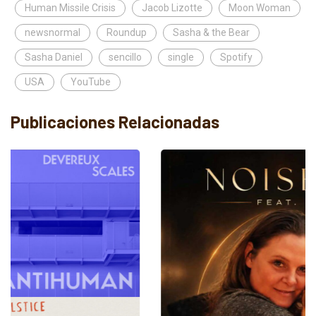
Human Missile Crisis
Jacob Lizotte
Moon Woman
newsnormal
Roundup
Sasha & the Bear
Sasha Daniel
sencillo
single
Spotify
USA
YouTube
Publicaciones Relacionadas