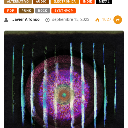
ALTERNATIVO
AUDIO
ELECTRÓNICA
INDIE
METAL
POP
PUNK
ROCK
SYNTHPOP
Javier Alfonso
septiembre 15, 2023
1027