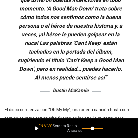
momento. ‘A Good Man Down’ trata sobre
cómo todos nos sentimos como la buena
persona o el héroe de nuestra historia y, a
veces, ¡al héroe le pueden golpear en la
nuca! Las palabras ‘Can’t Keep’ están
tachadas en la portada del álbum,
sugiriendo el título ‘Can’t Keep a Good Man
Down’, pero en realidad… puedes hacerlo.
Al menos puede sentirse así”
Dustin McKamie
El disco comienza con “Oh My My”, una buena canción hasta con
toques country, con mucha fuerza en la voz y la guitarra, para
EN VIVO
Sordera Radio
luego continuar con “Last Night”, canción melancólica, muy
Ahora suena
diferente al track anterior, en el track 3 “California Noise”, participó