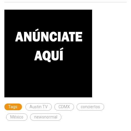
Tags:
Austin TV
CDMX
conciertos
México
newsnormal