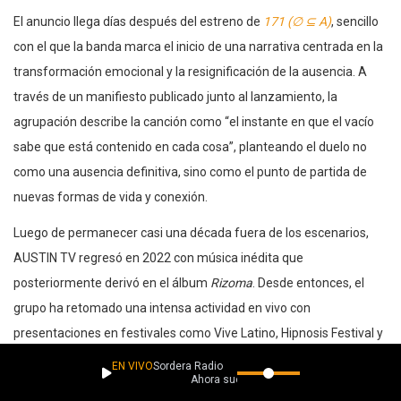
El anuncio llega días después del estreno de
171 (∅ ⊆ A)
, sencillo
con el que la banda marca el inicio de una narrativa centrada en la
transformación emocional y la resignificación de la ausencia. A
través de un manifiesto publicado junto al lanzamiento, la
agrupación describe la canción como “el instante en que el vacío
sabe que está contenido en cada cosa”, planteando el duelo no
como una ausencia definitiva, sino como el punto de partida de
nuevas formas de vida y conexión.
Luego de permanecer casi una década fuera de los escenarios,
AUSTIN TV regresó en 2022 con música inédita que
posteriormente derivó en el álbum
Rizoma
. Desde entonces, el
grupo ha retomado una intensa actividad en vivo con
presentaciones en festivales como Vive Latino, Hipnosis Festival y
Rock al Parque en Colombia, además de una presentación masiva
EN VIVO
Sordera Radio
Ahora suena
en el Zócalo capitalino ante más de 90 mil asistentes a finales de