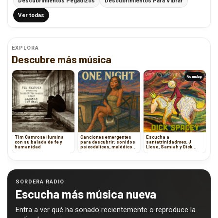
Descubrimientos Pegadizos
Descubrimientos Para Vibrar
Ver todas
EXPLORA
Descubre más música
Roundup
Tim Camrose ilumina
Canciones emergentes
Escucha a
con su balada de fe y
para descubrir: sonidos
santatrinidadmex, J
humanidad
psicodélicos, melódicos
Lloso, Samiah y Dick
y experimentales
Spacey
SORDERA RADIO
Escucha más música nueva
Entra a ver qué ha sonado recientemente o reproduce la