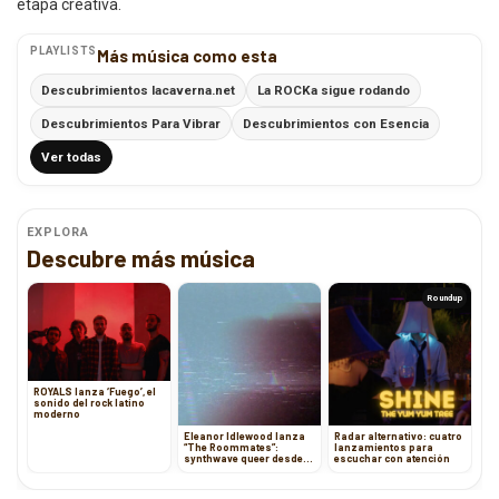
etapa creativa.
PLAYLISTS
Más música como esta
Descubrimientos lacaverna.net
La ROCKa sigue rodando
Descubrimientos Para Vibrar
Descubrimientos con Esencia
Ver todas
EXPLORA
Descubre más música
Roundup
ROYALS lanza ‘Fuego’, el
sonido del rock latino
moderno
Eleanor Idlewood lanza
Radar alternativo: cuatro
“The Roommates”:
lanzamientos para
synthwave queer desde
escuchar con atención
Francia