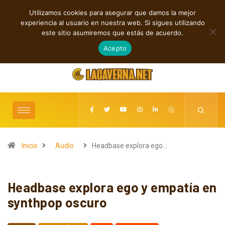
Utilizamos cookies para asegurar que damos la mejor
TENDENCIAS
experiencia al usuario en nuestra web. Si sigues utilizando
Rock, folk e indie: cuatro estrenos independientes por descubrir
este sitio asumiremos que estás de acuerdo.
agosto 7, 2026
Acepto
Inicio
Audio
Headbase explora ego…
Headbase explora ego y empatía en
synthpop oscuro