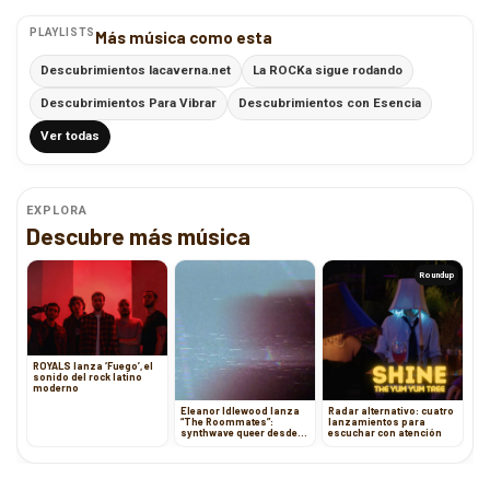
PLAYLISTS
Más música como esta
Descubrimientos lacaverna.net
La ROCKa sigue rodando
Descubrimientos Para Vibrar
Descubrimientos con Esencia
Ver todas
EXPLORA
Descubre más música
Roundup
ROYALS lanza ‘Fuego’, el
sonido del rock latino
moderno
Eleanor Idlewood lanza
Radar alternativo: cuatro
“The Roommates”:
lanzamientos para
synthwave queer desde
escuchar con atención
Francia