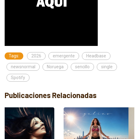
Tags:
2026
emergente
Headbase
newsnormal
Noruega
sencillo
single
Spotify
Publicaciones Relacionadas