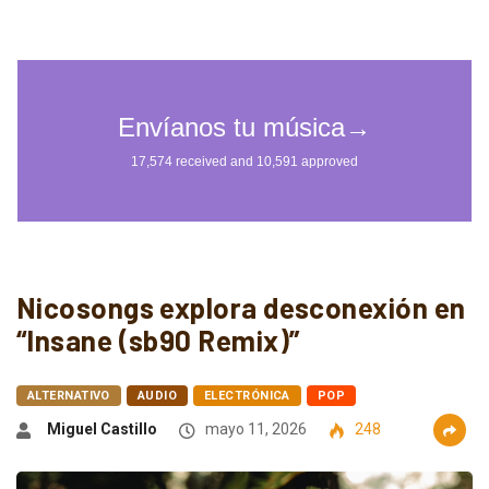
Nicosongs explora desconexión en
“Insane (sb90 Remix)”
ALTERNATIVO
AUDIO
ELECTRÓNICA
POP
Miguel Castillo
mayo 11, 2026
248