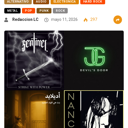
ALTERNATIVO
AUDIO
ELECTRÓNICA
HARD ROCK
METAL
POP
PUNK
ROCK
Redaccion LC
mayo 11, 2026
297