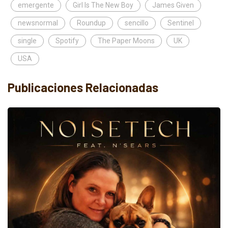
emergente
Girl Is The New Boy
James Given
newsnormal
Roundup
sencillo
Sentinel
single
Spotify
The Paper Moons
UK
USA
Publicaciones Relacionadas