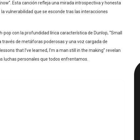
now”. Esta canción refleja una mirada introspectiva y honesta
 la vulnerabilidad que se esconde tras las interacciones
op con la profundidad lírica característica de Dunlop, “Small
e a través de metáforas poderosas y una voz cargada de
essons that I’ve learned, I’m a man still in the making” revelan
y las luchas personales que todos enfrentamos.