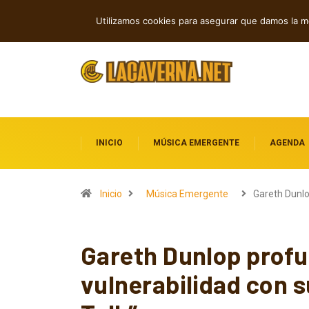
Rock, folk e indie: cuatro estrenos in
TENDENCIAS
Utilizamos cookies para asegurar que damos la me
INICIO
MÚSICA EMERGENTE
AGENDA
Inicio
Música Emergente
Gareth Dunl
Gareth Dunlop profu
vulnerabilidad con s