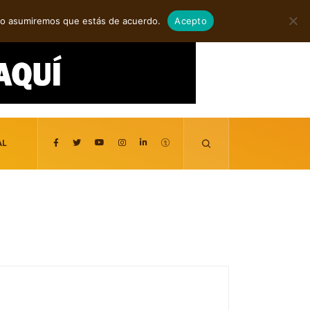
agosto 7, 2026
itio asumiremos que estás de acuerdo.
Acepto
AL