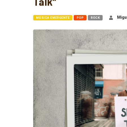
Talk”
Migue
MÚSICA EMERGENTE
POP
ROCK