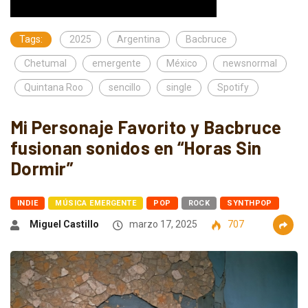
Tags:
2025
Argentina
Bacbruce
Chetumal
emergente
México
newsnormal
Quintana Roo
sencillo
single
Spotify
Mi Personaje Favorito y Bacbruce
fusionan sonidos en “Horas Sin
Dormir”
INDIE
MÚSICA EMERGENTE
POP
ROCK
SYNTHPOP
Miguel Castillo
marzo 17, 2025
707