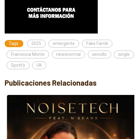
Tags:
2025
emergente
Fake Famili
Francesca Monte
newsnormal
sencillo
single
Spotify
UK
Publicaciones Relacionadas