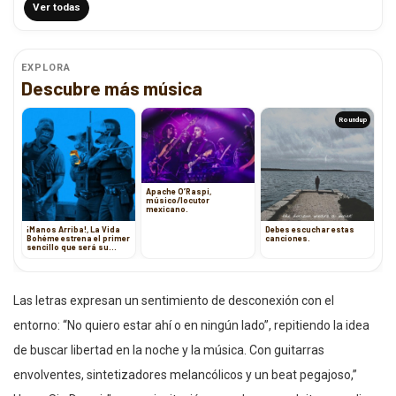
Ver todas
EXPLORA
Descubre más música
Roundup
Apache O’Raspi,
músico/locutor
mexicano.
¡Manos Arriba!, La Vida
Debes escuchar estas
Bohéme estrena el primer
canciones.
sencillo que será su
siguiente EP
Las letras expresan un sentimiento de desconexión con el
entorno: “No quiero estar ahí o en ningún lado”, repitiendo la idea
de buscar libertad en la noche y la música. Con guitarras
envolventes, sintetizadores melancólicos y un beat pegajoso,”