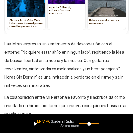
Apache O’Raspi,
músico/locutor
mexicano.
¡Manos Arriba!, La Vida
Debes escuchar estas
Bohéme estrena el primer
canciones.
sencillo que será su
siguiente EP
Las letras expresan un sentimiento de desconexión con el
entorno: “No quiero estar ahí o en ningún lado”, repitiendo la idea
de buscar libertad en la noche y la música. Con guitarras
envolventes, sintetizadores melancólicos y un beat pegajoso,”
Horas Sin Dormir” es una invitación a perderse en el ritmo y salir
mil veces sin mirar atrás.
La colaboración entre Mi Personaje Favorito y Bacbruce da como
resultado un himno nocturno que resuena con quienes buscan su
propio camino.
EN VIVO
Sordera Radio
Ahora suena