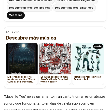
Descubrimientos lacaverna.net
Descubrimientos Pegadizos
Descubrimientos con Esencia
Descubrimientos Sintéticos
Ver todas
EXPLORA
Descubre más música
Roundup
Explorando el dolor a
Escucha el split “Human
Ritmos de Persistencia y
través del sonido: “Black
Stew” de Horda Cannibal
Autenticidad
Curtain” de Perpetuate
y Onion Terror
The Struggle
“Maps To You” no es un lamento ni un canto triunfal: es un abrazo
sonoro que funciona tanto en días de celebración como en