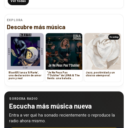
Ver todas
EXPLORA
Descubre más música
Roundup
Blast55 lanza ‘A Marte’,
“Je Ne Peux Pas
Jazz, positividad y un
una declaración de amor
T’Oublier” de LUNA & The
clásico atemporal.
puro y real
Gents: una balada
nostálgica que conecta el
ayer y el hoy
SORDERA RADIO
Escucha más música nueva
Entra a ver qué ha sonado recientemente o reproduce la
radio ahora mismo.