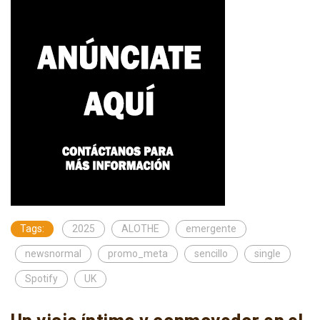
Tags:
2025
ALOTHE
emergente
newsnormal
promo_meta
sencillo
single
Spotify
UK
Un viaje íntimo y conmovedor en el