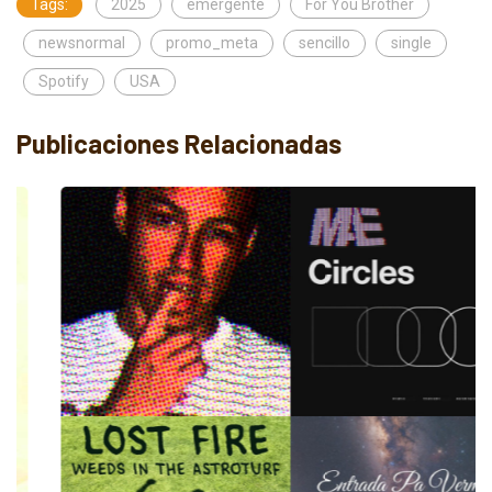
Tags:
2025
emergente
For You Brother
newsnormal
promo_meta
sencillo
single
Spotify
USA
Publicaciones Relacionadas