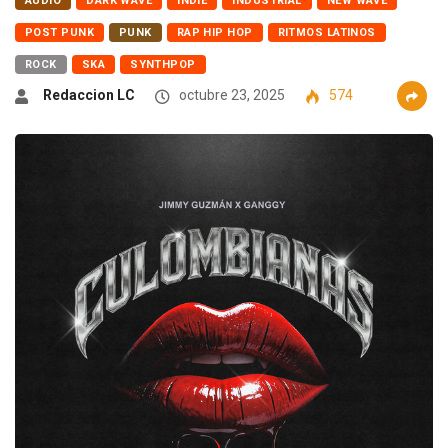
AUDIO
DARK WAVE
INDIE
INDUSTRIAL
NEW WAVE
POST PUNK
PUNK
RAP HIP HOP
RITMOS LATINOS
ROCK
SKA
SYNTHPOP
Redaccion LC
octubre 23, 2025
574