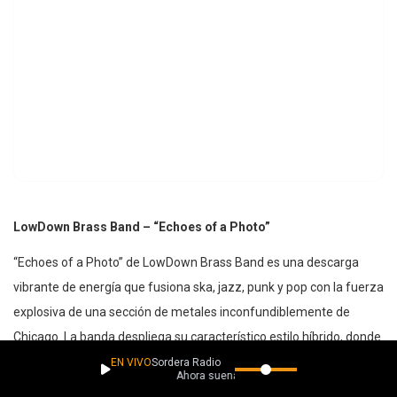
LowDown Brass Band – “Echoes of a Photo”
“Echoes of a Photo” de LowDown Brass Band es una descarga
vibrante de energía que fusiona ska, jazz, punk y pop con la fuerza
explosiva de una sección de metales inconfundiblemente de
Chicago. La banda despliega su característico estilo híbrido, donde
los vientos marcan el pulso con potencia mientras las bases
EN VIVO
Sordera Radio
Ahora suena
rítmicas se mueven entre el groove del hip-hop y la actitud