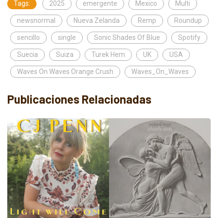
Tags:
2025
emergente
Mexico
Multi
newsnormal
Nueva Zelanda
Remp
Roundup
sencillo
single
Sonic Shades Of Blue
Spotify
Suecia
Suiza
Turek Hem
UK
USA
Waves On Waves Orange Crush
Waves_On_Waves
Publicaciones Relacionadas