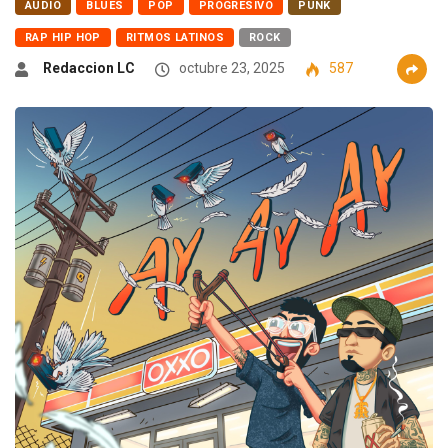
AUDIO
BLUES
POP
PROGRESIVO
PUNK
RAP HIP HOP
RITMOS LATINOS
ROCK
Redaccion LC
octubre 23, 2025
587