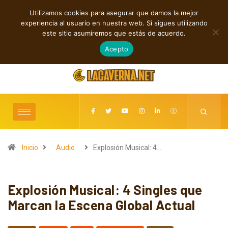
Utilizamos cookies para asegurar que damos la mejor
TENDENCIAS
experiencia al usuario en nuestra web. Si sigues utilizando
Shaven Primates: Un estallido de Hard Rock contra el control digital
este sitio asumiremos que estás de acuerdo.
agosto 8, 2026
Acepto
Inicio
Audio
Explosión Musical: 4…
Explosión Musical: 4 Singles que
Marcan la Escena Global Actual