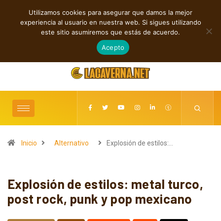
Utilizamos cookies para asegurar que damos la mejor
TENDENCIAS
experiencia al usuario en nuestra web. Si sigues utilizando
Nueva música independiente: electrónica, post rock y punk
este sitio asumiremos que estás de acuerdo.
agosto 7, 2026
Acepto
Inicio
Alternativo
Explosión de estilos:…
Explosión de estilos: metal turco,
post rock, punk y pop mexicano