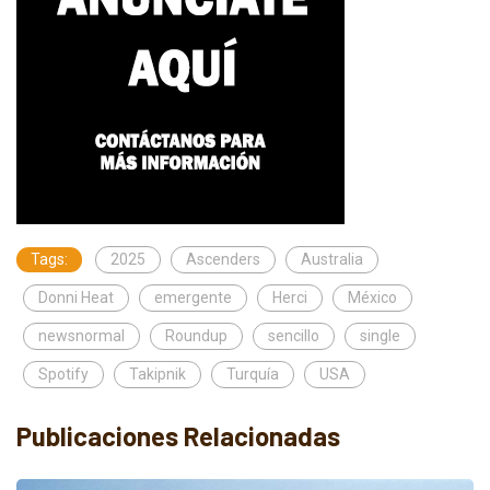
Tags:
2025
Ascenders
Australia
Donni Heat
emergente
Herci
México
newsnormal
Roundup
sencillo
single
Spotify
Takipnik
Turquía
USA
Publicaciones Relacionadas