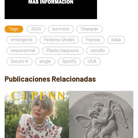
Tags:
2024
born lost
Chanpan
emergente
Federico Ghidini
Francia
Italia
newsnormal
Plastic Harpoons
sencillo
Serum-K
single
Spotify
USA
Publicaciones Relacionadas