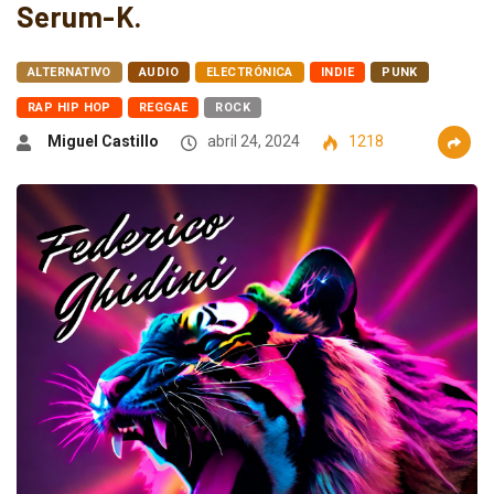
Serum-K.
ALTERNATIVO
AUDIO
ELECTRÓNICA
INDIE
PUNK
RAP HIP HOP
REGGAE
ROCK
Miguel Castillo
abril 24, 2024
1218