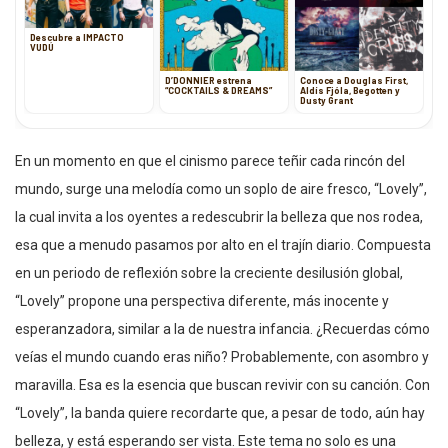
Descubre a IMPACTO
VUDÚ
D’DONNIER estrena
Conoce a Douglas First,
“COCKTAILS & DREAMS”
Aldís Fjóla, Begotten y
Dusty Grant
En un momento en que el cinismo parece teñir cada rincón del
mundo, surge una melodía como un soplo de aire fresco, “Lovely”,
la cual invita a los oyentes a redescubrir la belleza que nos rodea,
esa que a menudo pasamos por alto en el trajín diario. Compuesta
en un periodo de reflexión sobre la creciente desilusión global,
“Lovely” propone una perspectiva diferente, más inocente y
esperanzadora, similar a la de nuestra infancia. ¿Recuerdas cómo
veías el mundo cuando eras niño? Probablemente, con asombro y
maravilla. Esa es la esencia que buscan revivir con su canción. Con
“Lovely”, la banda quiere recordarte que, a pesar de todo, aún hay
belleza, y está esperando ser vista. Este tema no solo es una