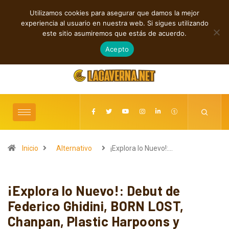
Utilizamos cookies para asegurar que damos la mejor
TENDENCIAS
experiencia al usuario en nuestra web. Si sigues utilizando
Cuatro canciones independientes entre folk, rock y pop
este sitio asumiremos que estás de acuerdo.
agosto 8, 2026
Acepto
Inicio
Alternativo
¡Explora lo Nuevo!:…
¡Explora lo Nuevo!: Debut de
Federico Ghidini, BORN LOST,
Chanpan, Plastic Harpoons y