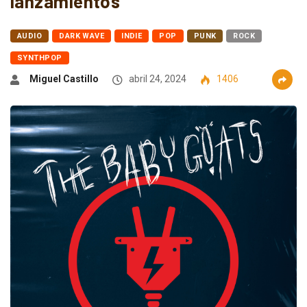
lanzamientos
AUDIO
DARK WAVE
INDIE
POP
PUNK
ROCK
SYNTHPOP
Miguel Castillo
abril 24, 2024
1406