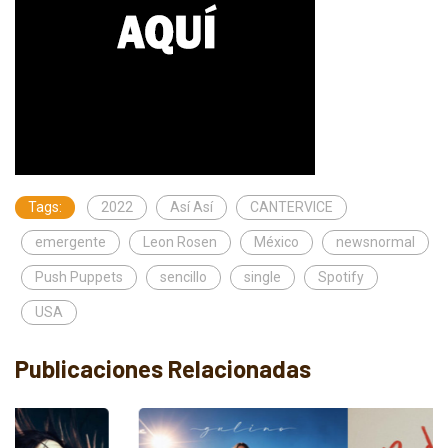
Tags:
2022
Así Así
CANTERVICE
emergente
Leon Rosen
México
newsnormal
Push Puppets
sencillo
single
Spotify
USA
Publicaciones Relacionadas