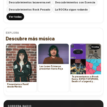
Descubrimientos lacaverna.net
Descubrimientos con Esencia
Descubrimientos Rock Pesado
La ROCKa sigue rodando
Ver todas
EXPLORA
Descubre más música
Roundup
Las Luces Primeras
presentan Savia Roja
Te presentamos a Brook
Davis, 93FEETOFSMOKE,
Death of a Legend y
dogbeach
Presentamos Mank!
desde Mérida
SORDERA RADIO