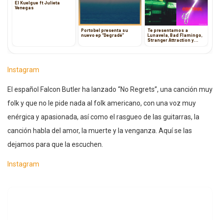
El Kuelgue ft Julieta
Venegas
Portobel presenta su
Te presentamos a
nuevo ep “Degradé”
Lunavela, Bad Flamingo,
Stranger Attraction y
Plaster Cast
Instagram
El español Falcon Butler ha lanzado “No Regrets”, una canción muy
folk y que no le pide nada al folk americano, con una voz muy
enérgica y apasionada, así como el rasgueo de las guitarras, la
canción habla del amor, la muerte y la venganza. Aquí se las
dejamos para que la escuchen.
Instagram