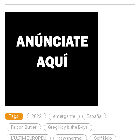
Tags:
2022
emergente
España
Falcon Butler
Greg Hoy & the Boys
L'ÚLTIM EUROPEU
newsnormal
Self Help