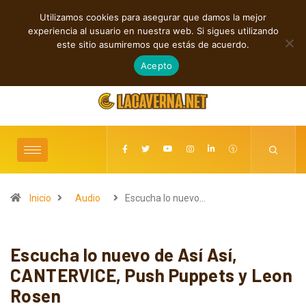
Utilizamos cookies para asegurar que damos la mejor
TENDENCIAS
experiencia al usuario en nuestra web. Si sigues utilizando
Rock, folk e indie: cuatro estrenos independientes por descubrir
este sitio asumiremos que estás de acuerdo.
agosto 7, 2026
Acepto
Inicio
Audio
Escucha lo nuevo…
Escucha lo nuevo de Así Así,
CANTERVICE, Push Puppets y Leon
Rosen