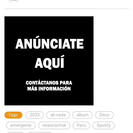
Tags:
2023
ah nada
album
Disco
emergente
newsnormal
Perú
Spotify