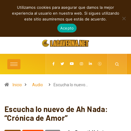
Utilizamos cookies para asegurar que damos la mejor
TENDENCIAS
experiencia al usuario en nuestra web. Si sigues utilizando
Cuatro lanzamientos alternativos que vale la pena escuchar
este sitio asumiremos que estás de acuerdo.
agosto 7, 2026
Acepto
Inicio
Audio
Escucha lo nuevo…
Escucha lo nuevo de Ah Nada:
“Crónica de Amor”