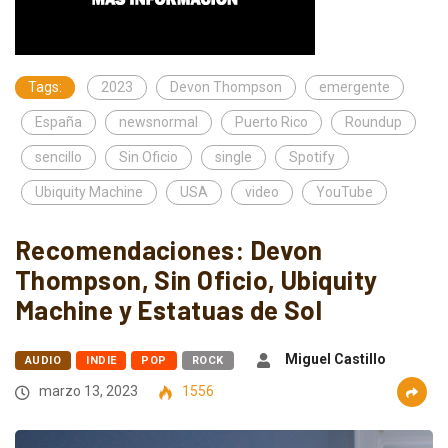
Tags:
2023
Devon Thompson
emergente
España
newsnormal
Puerto Rico
Roundup
sencillo
Sin Oficio
single
Spotify
Ubiquity Machine
USA
video
YouTube
Recomendaciones: Devon
Thompson, Sin Oficio, Ubiquity
Machine y Estatuas de Sol
Miguel Castillo
AUDIO
INDIE
POP
ROCK
marzo 13, 2023
1556