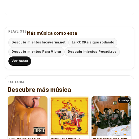
PLAYLISTS
Más música como esta
Descubrimientos lacaverna.net
La ROCKa sigue rodando
Descubrimientos Para Vibrar
Descubrimientos Pegadizos
Ver todas
EXPLORA
Descubre más música
Roundup
Escucha “Adicción” de
Paris Paris Musique
Recomendaciones: VINI,