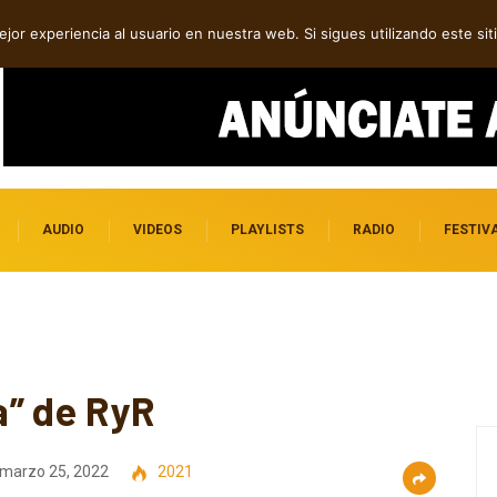
ca, post rock y punk
jor experiencia al usuario en nuestra web. Si sigues utilizando este s
AUDIO
VIDEOS
PLAYLISTS
RADIO
FESTIV
a” de RyR
marzo 25, 2022
2021