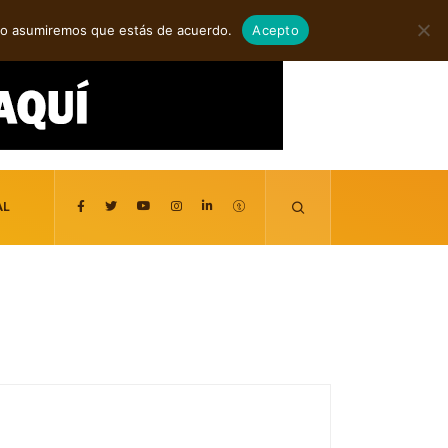
agosto 7, 2026
itio asumiremos que estás de acuerdo.
Acepto
AL