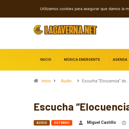
Nueva música independiente: electróni
TENDENCIAS
Utilizamos cookies para asegurar que damos la me
INICIO
MÚSICA EMERGENTE
AGENDA
Inicio
Audio
Escucha “Elocuencia” de…
Escucha “Elocuenci
Miguel Castillo
AUDIO
ESTRENO