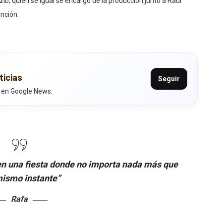
ib, quién se igual se encargo de la producción junto a Raúl
nción.
ticias
Seguir
 en Google News.
r en una fiesta donde no importa nada más que
ismo instante”
Rafa