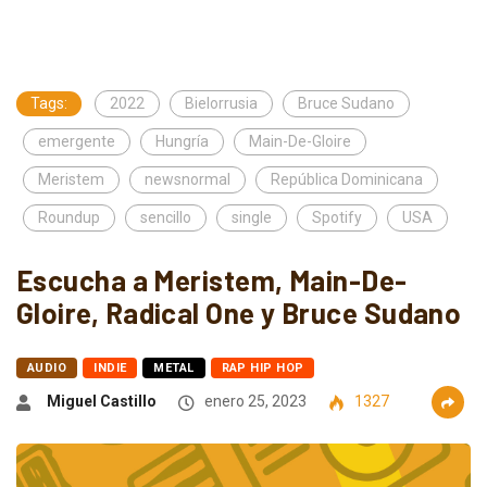
Tags:
2022
Bielorrusia
Bruce Sudano
emergente
Hungría
Main-De-Gloire
Meristem
newsnormal
República Dominicana
Roundup
sencillo
single
Spotify
USA
Escucha a Meristem, Main-De-
Gloire, Radical One y Bruce Sudano
AUDIO
INDIE
METAL
RAP HIP HOP
Miguel Castillo
enero 25, 2023
1327