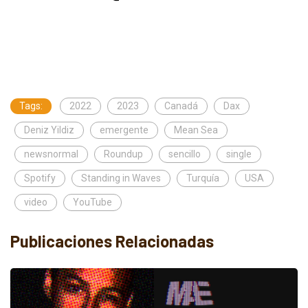
Tags:
2022
2023
Canadá
Dax
Deniz Yildiz
emergente
Mean Sea
newsnormal
Roundup
sencillo
single
Spotify
Standing in Waves
Turquía
USA
video
YouTube
Publicaciones Relacionadas