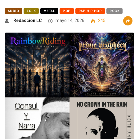
AUDIO
FOLK
METAL
POP
RAP HIP HOP
ROCK
Redaccion LC
mayo 14, 2026
245