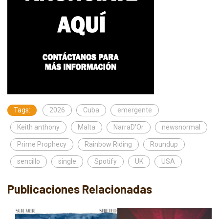
Tags:
2026
Cuba
emergente
Keith anthony
Malta
NarraD'Or
newsnormal
Prime Prophecy
Rainbow Riding
Roundup
sencillo
single
Spotify
UK
USA
Publicaciones Relacionadas