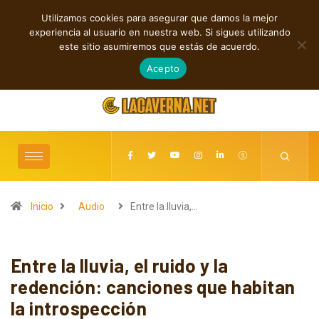
Utilizamos cookies para asegurar que damos la mejor
TENDENCIAS
experiencia al usuario en nuestra web. Si sigues utilizando
M3TIN presenta “Nuestra Historia Acabó” en español
este sitio asumiremos que estás de acuerdo.
agosto 5, 2026
Acepto
Inicio
Audio
Entre la lluvia,…
Entre la lluvia, el ruido y la
redención: canciones que habitan
la introspección