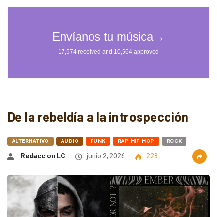
De la rebeldía a la introspección
ALTERNATIVO
AUDIO
FUNK
RAP HIP HOP
ROCK
Redaccion LC
junio 2, 2026
223