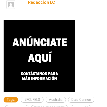
Redaccion LC
Tags:
#FCL FELS
Australia
Dixie Cannon