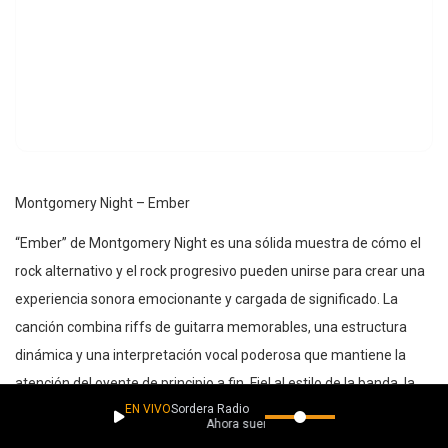
Montgomery Night – Ember
“Ember” de Montgomery Night es una sólida muestra de cómo el
rock alternativo y el rock progresivo pueden unirse para crear una
experiencia sonora emocionante y cargada de significado. La
canción combina riffs de guitarra memorables, una estructura
dinámica y una interpretación vocal poderosa que mantiene la
atención del oyente de principio a fin. Fiel al estilo de la banda, la
EN VIVO
Sordera Radio
composición se apoya en una narrativa evocadora que invita a
Ahora suena
sumergirse en su universo emocional y conceptual.