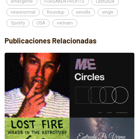
emergente
FORSAKEN PROFITS
Latitud28
newsnormal
Roundup
sencillo
single
Spotify
USA
vietnam
Publicaciones Relacionadas