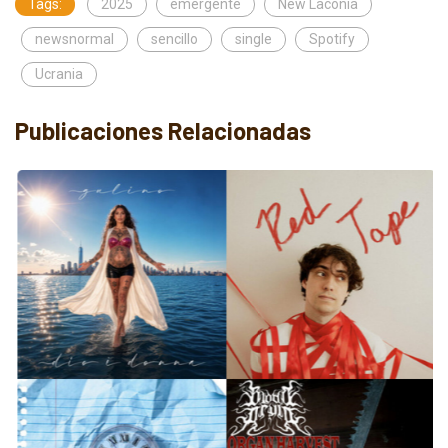
Tags:
2025
emergente
New Laconia
newsnormal
sencillo
single
Spotify
Ucrania
Publicaciones Relacionadas