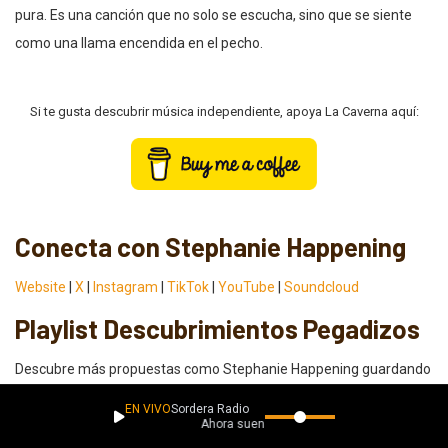
pura. Es una canción que no solo se escucha, sino que se siente
como una llama encendida en el pecho.
Si te gusta descubrir música independiente, apoya La Caverna aquí:
Conecta con Stephanie Happening
Website
|
X
|
Instagram
|
TikTok
|
YouTube
|
Soundcloud
Playlist Descubrimientos Pegadizos
Descubre más propuestas como Stephanie Happening guardando
nuestra playlist en tu biblioteca o agregándola a tus favoritos en tu
EN VIVO
Sordera Radio
Ahora suena
plataforma preferida.