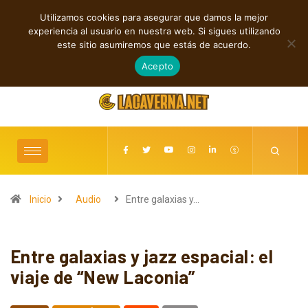
Utilizamos cookies para asegurar que damos la mejor
TENDENCIAS
experiencia al usuario en nuestra web. Si sigues utilizando
Rock, folk e indie: cuatro estrenos independientes por descubrir
este sitio asumiremos que estás de acuerdo.
agosto 7, 2026
Acepto
Inicio
Audio
Entre galaxias y…
Entre galaxias y jazz espacial: el
viaje de “New Laconia”