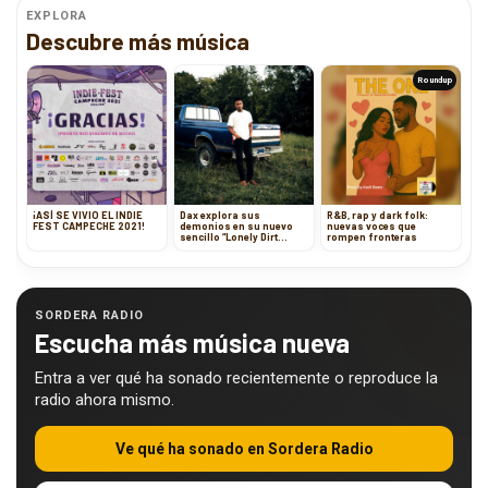
EXPLORA
Descubre más música
Roundup
¡ASÍ SE VIVIÓ EL INDIE
Dax explora sus
R&B, rap y dark folk:
FEST CAMPECHE 2021!
demonios en su nuevo
nuevas voces que
sencillo “Lonely Dirt
rompen fronteras
Road”
SORDERA RADIO
Escucha más música nueva
Entra a ver qué ha sonado recientemente o reproduce la
radio ahora mismo.
Ve qué ha sonado en Sordera Radio