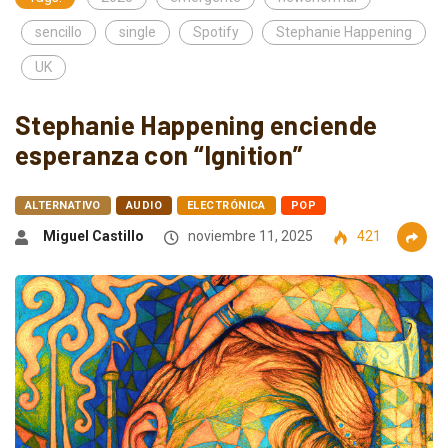
sencillo
single
Spotify
Stephanie Happening
UK
Stephanie Happening enciende
esperanza con “Ignition”
ALTERNATIVO
AUDIO
ELECTRÓNICA
POP
Miguel Castillo
noviembre 11, 2025
421