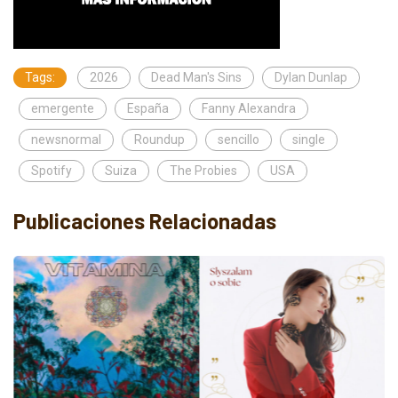
Tags:
2026
Dead Man's Sins
Dylan Dunlap
emergente
España
Fanny Alexandra
newsnormal
Roundup
sencillo
single
Spotify
Suiza
The Probies
USA
Publicaciones Relacionadas