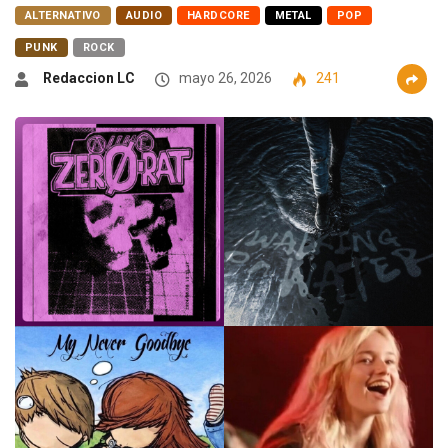
ALTERNATIVO
AUDIO
HARDCORE
METAL
POP
PUNK
ROCK
Redaccion LC
mayo 26, 2026
241