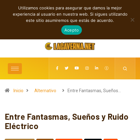
Utilizamos cookies para asegurar que damos la mejor
TENDENCIAS
experiencia al usuario en nuestra web. Si sigues utilizando
Andyvince reflexiona sobre el perdón en “WE MUST LEARN TO FORGIVE”
este sitio asumiremos que estás de acuerdo.
agosto 6, 2026
Acepto
Inicio
Alternativo
Entre Fantasmas, Sueños…
Entre Fantasmas, Sueños y Ruido
Eléctrico