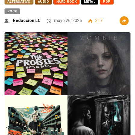
ALTERNATIVO
AUDIO
HARD ROCK
METAL
POP
ROCK
Redaccion LC
mayo 26, 2026
217