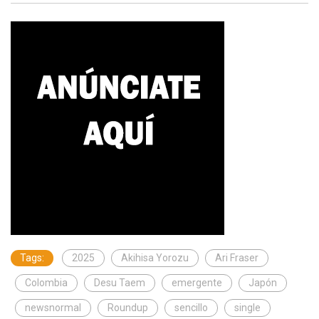
Tags:
2025
Akihisa Yorozu
Ari Fraser
Colombia
Desu Taem
emergente
Japón
newsnormal
Roundup
sencillo
single