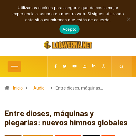
Utilizamos cookies para asegurar que damos la mejor
TENDENCIAS
experiencia al usuario en nuestra web. Si sigues utilizando
Indie, rap y pop: cuatro lanzamientos independientes destacados
este sitio asumiremos que estás de acuerdo.
agosto 7, 2026
Acepto
Inicio
Audio
Entre dioses, máquinas…
Entre dioses, máquinas y
plegarias: nuevos himnos globales