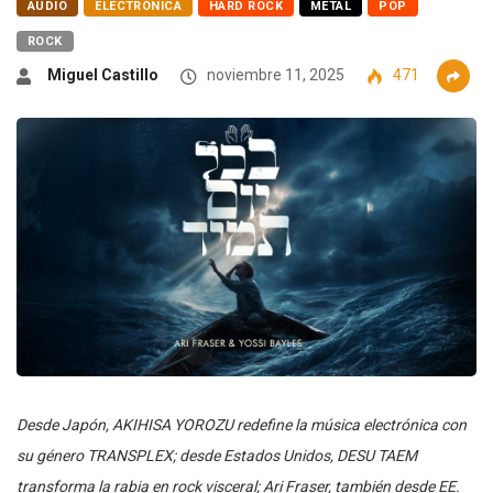
AUDIO
ELECTRÓNICA
HARD ROCK
METAL
POP
ROCK
Miguel Castillo
noviembre 11, 2025
471
Desde Japón, AKIHISA YOROZU redefine la música electrónica con
su género TRANSPLEX; desde Estados Unidos, DESU TAEM
transforma la rabia en rock visceral; Ari Fraser, también desde EE.