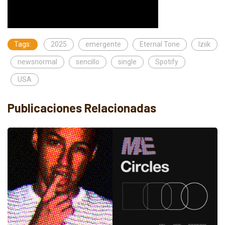
Tags:
2025
emergente
Eternal Tone
Iziik
newsnormal
sencillo
single
Spotify
USA
Publicaciones Relacionadas