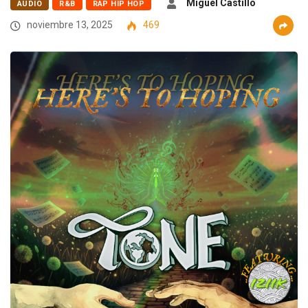
Miguel Castillo
AUDIO
R&B
RAP HIP HOP
noviembre 13, 2025
469