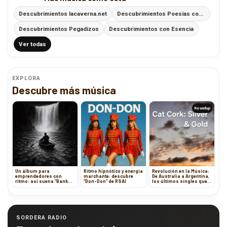
Descubrimientos lacaverna.net
Descubrimientos Poesías con Ritmo
Descubrimientos Pegadizos
Descubrimientos con Esencia
Ver todas
EXPLORA
Descubre más música
Roundup
Un álbum para
Ritmo hipnótico y energía
Revolución en la Música:
emprendedores con
marchante: descubre
De Australia a Argentina,
ritmo: así suena “Bank
“Don-Don” de RSAI
los últimos singles que
Statements” de
están remodelando el
BobbyBullRun
panorama musical
SORDERA RADIO