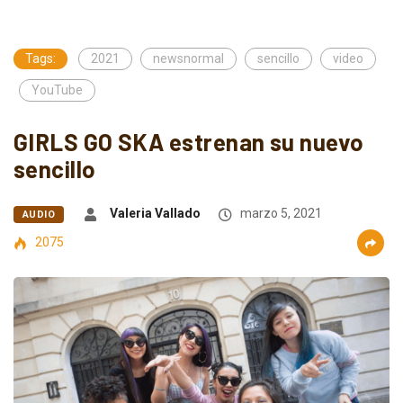
Tags:
2021
newsnormal
sencillo
video
YouTube
GIRLS GO SKA estrenan su nuevo
sencillo
Valeria Vallado
marzo 5, 2021
AUDIO
2075