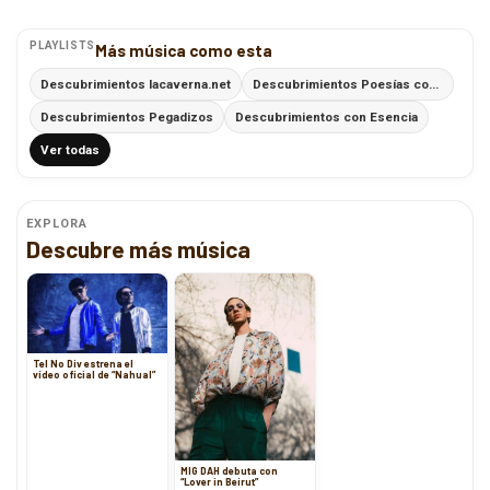
PLAYLISTS
Más música como esta
Descubrimientos lacaverna.net
Descubrimientos Poesías con Ritmo
Descubrimientos Pegadizos
Descubrimientos con Esencia
Ver todas
EXPLORA
Descubre más música
Tel No Div estrena el
vídeo oficial de “Nahual”
MIG DAH debuta con
“Lover in Beirut”