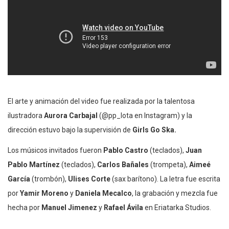
El arte y animación del video fue realizada por la talentosa
ilustradora
Aurora Carbajal
(@pp_lota en Instagram) y la
dirección estuvo bajo la supervisión de
Girls Go Ska.
Los músicos invitados fueron
Pablo Castro
(teclados),
Juan
Pablo Martínez
(teclados),
Carlos Bañales
(trompeta),
Aimeé
García
(trombón),
Ulises Corte
(sax barítono). La letra fue escrita
por
Yamir Moreno
y
Daniela Mecalco
, la grabación y mezcla fue
hecha por
Manuel Jimenez
y
Rafael Ávila
en Eriatarka Studios.