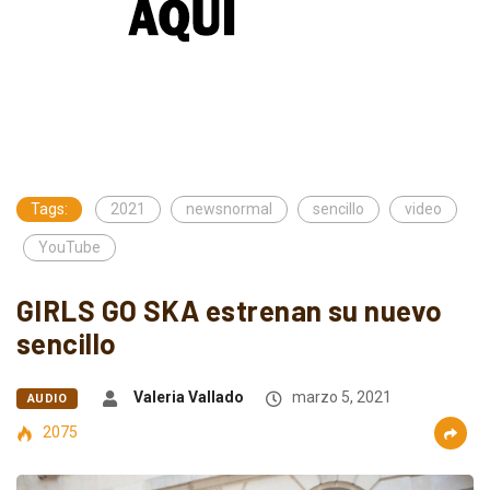
Tags:
2021
newsnormal
sencillo
video
YouTube
GIRLS GO SKA estrenan su nuevo
sencillo
Valeria Vallado
marzo 5, 2021
AUDIO
2075