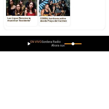
Las Ligas Menores te
COBRA, hardcore activo
muestran “Accidente”
desde Playa del Carmen
Mientras la cantante
chilena
prepara su nuevo álbum, donde
EN VIVO
Sordera Radio
mostrará todo su cariño y respeto hacia
México
, país en el cual
Ahora suena
reside desde hace
13 años
.
“Fue grabado en una hacienda que tenemos a dos minutos del
rancho de mi papá y quedó muy original. Además, lo hicimos con
un
mariachi
aquí de
Guadalajara
que es de puras mujeres,
entonces está muy bonito, muy interesante y me gustó
muchísimo”, mencionó
Alejandro Fernández
.
Redacción