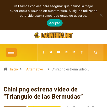
Utilizamos cookies para asegurar que damos la mejor
TENDENCIAS
experiencia al usuario en nuestra web. Si sigues utilizando
Shaven Primates: Un estallido de Hard Rock contra el control digital
este sitio asumiremos que estás de acuerdo.
agosto 8, 2026
Acepto
Inicio
Alternativo
Chini.png estrena video…
Chini.png estrena video de
“Triangulo de las Bermudas”