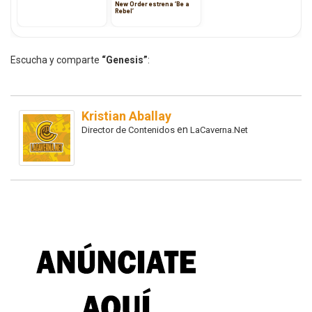
New Order estrena ‘Be a
Rebel’
Escucha y comparte
“Genesis”
:
Kristian Aballay
en
Director de Contenidos
LaCaverna.Net