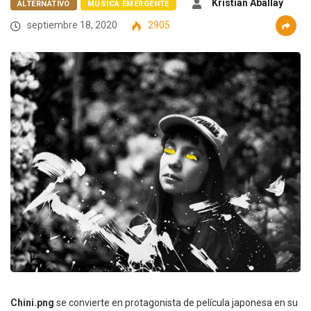
Kristian Aballay
ALTERNATIVO
MÚSICA EMERGENTE
septiembre 18, 2020
2905
Chini.png
se convierte en protagonista de película japonesa en su