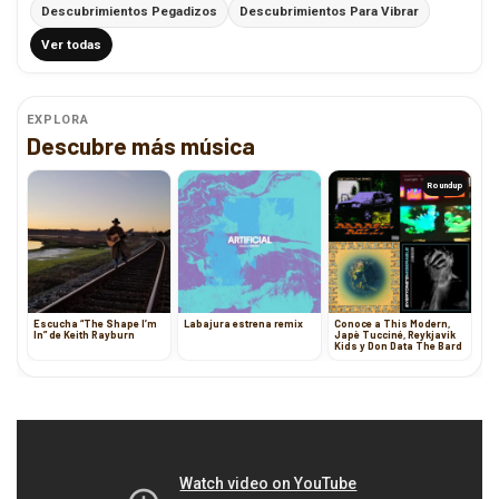
Descubrimientos Pegadizos
Descubrimientos Para Vibrar
Ver todas
EXPLORA
Descubre más música
Roundup
Escucha “The Shape I’m
Labajura estrena remix
Conoce a This Modern,
In” de Keith Rayburn
Japè Tucciné, Reykjavik
Kids y Don Data The Bard