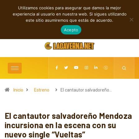
Utilizamos cookies para asegurar que damos la mejor
TENDENCIAS
experiencia al usuario en nuestra web. Si sigues utilizando
lanzamientos independientes entre introspección y fuerza
Cuatro canciones 
este sitio asumiremos que estás de acuerdo.
agosto 6, 2026
Acepto
Inicio
Estreno
El cantautor salvadoreño…
El cantautor salvadoreño Mendoza
incursiona en la escena con su
nuevo single “Vueltas”