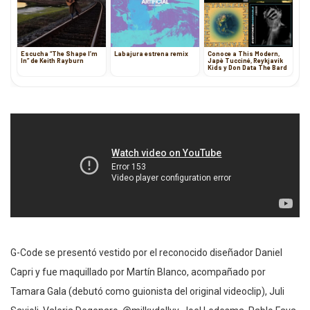
Escucha “The Shape I’m
Labajura estrena remix
Conoce a This Modern,
In” de Keith Rayburn
Japè Tucciné, Reykjavik
Kids y Don Data The Bard
G-Code se presentó vestido por el reconocido diseñador Daniel
Capri y fue maquillado por Martín Blanco, acompañado por
Tamara Gala (debutó como guionista del original videoclip), Juli