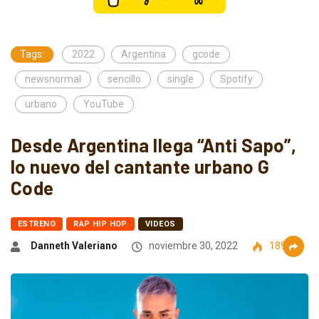
Tags:
2022
Argentina
gcode
newsnormal
sencillo
single
Spotify
urbano
YouTube
Desde Argentina llega “Anti Sapo”,
lo nuevo del cantante urbano G
Code
ESTRENO
RAP HIP HOP
VIDEOS
Danneth Valeriano
noviembre 30, 2022
1890