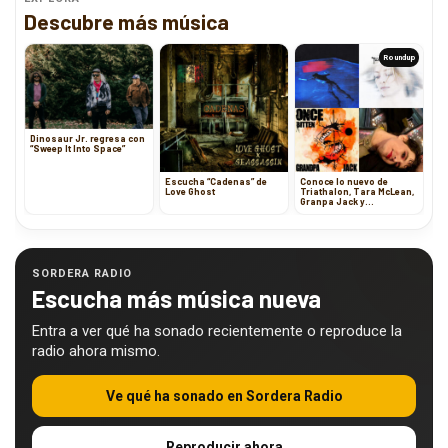
Descubre más música
Roundup
Dinosaur Jr. regresa con
“Sweep It Into Space”
Escucha “Cadenas” de
Conoce lo nuevo de
Love Ghost
Triathalon, Tara McLean,
Granpa Jack y
Comprador
SORDERA RADIO
Escucha más música nueva
Entra a ver qué ha sonado recientemente o reproduce la
radio ahora mismo.
Ve qué ha sonado en Sordera Radio
Reproducir ahora