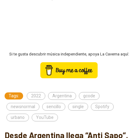
Si te gusta descubrir música independiente, apoya La Caverna aquí:
Tags:
2022
Argentina
gcode
newsnormal
sencillo
single
Spotify
urbano
YouTube
Desde Argentina llega “Anti Sapo”,