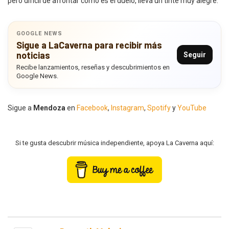
pero difícil de afrontar como es el duelo, lleva un tinte muy alegre.
GOOGLE NEWS
Sigue a LaCaverna para recibir más
noticias
Seguir
Recibe lanzamientos, reseñas y descubrimientos en
Google News.
Sigue a
Mendoza
en
Facebook
,
Instagram
,
Spotify
y
YouTube
Si te gusta descubrir música independiente, apoya La Caverna aquí: