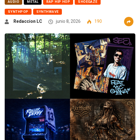
AUDIO
METAL
RAP HIP HOP
SHOEGAZE
SYNTHPOP
SYNTHWAVE
Redaccion LC
junio 8, 2026
190