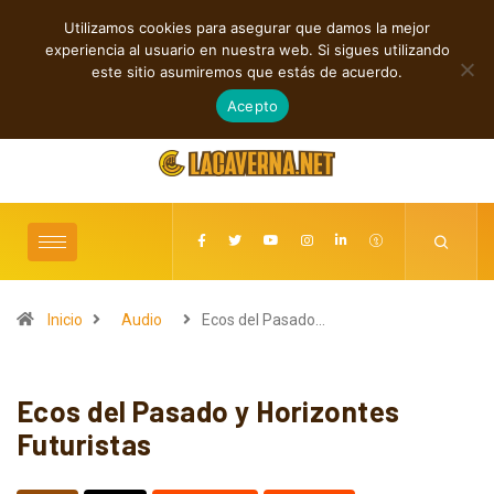
Utilizamos cookies para asegurar que damos la mejor
TENDENCIAS
experiencia al usuario en nuestra web. Si sigues utilizando
Rock, folk e indie: cuatro estrenos independientes por descubrir
este sitio asumiremos que estás de acuerdo.
agosto 7, 2026
Acepto
Inicio
Audio
Ecos del Pasado…
Ecos del Pasado y Horizontes
Futuristas