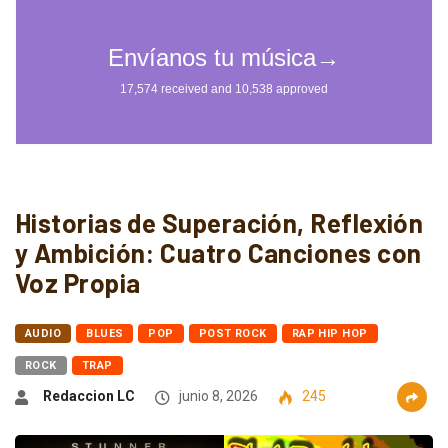
Historias de Superación, Reflexión
y Ambición: Cuatro Canciones con
Voz Propia
AUDIO
BLUES
POP
POST ROCK
RAP HIP HOP
ROCK
TRAP
Redaccion LC
junio 8, 2026
245