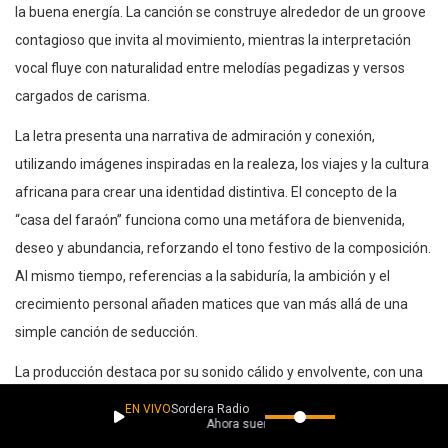
la buena energía. La canción se construye alrededor de un groove
contagioso que invita al movimiento, mientras la interpretación
vocal fluye con naturalidad entre melodías pegadizas y versos
cargados de carisma.
La letra presenta una narrativa de admiración y conexión,
utilizando imágenes inspiradas en la realeza, los viajes y la cultura
africana para crear una identidad distintiva. El concepto de la
“casa del faraón” funciona como una metáfora de bienvenida,
deseo y abundancia, reforzando el tono festivo de la composición.
Al mismo tiempo, referencias a la sabiduría, la ambición y el
crecimiento personal añaden matices que van más allá de una
simple canción de seducción.
La producción destaca por su sonido cálido y envolvente, con una
base rítmica diseñada para mantener una energía constante de
EN VIVO
Sordera Radio
Ahora suena
principio a fin. “Pharaoh’s House” es una canción dinámica y