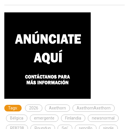
Tags:
2026
Axethorn
AxethornAxethorn
Bélgica
emergente
Finlandia
newsnormal
RF8238
Roundup
Sej'
sencillo
single