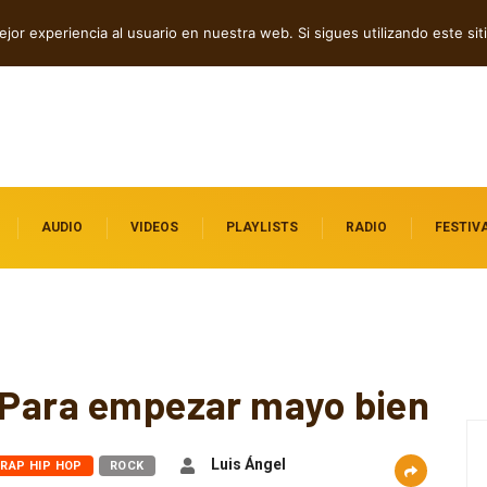
p tech en Acid Freq
jor experiencia al usuario en nuestra web. Si sigues utilizando este s
AUDIO
VIDEOS
PLAYLISTS
RADIO
FESTIV
! Para empezar mayo bien
Luis Ángel
RAP HIP HOP
ROCK