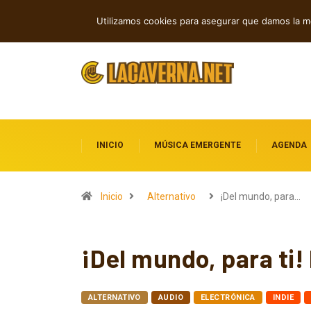
GUMR conecta techno analógico y dee
TENDENCIAS
Utilizamos cookies para asegurar que damos la me
INICIO
MÚSICA EMERGENTE
AGENDA
Inicio
Alternativo
¡Del mundo, para…
¡Del mundo, para ti
ALTERNATIVO
AUDIO
ELECTRÓNICA
INDIE