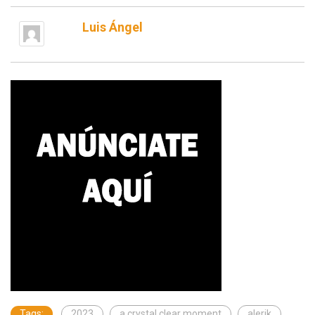
Luis Ángel
Tags:
2023
a crystal clear moment
alerik