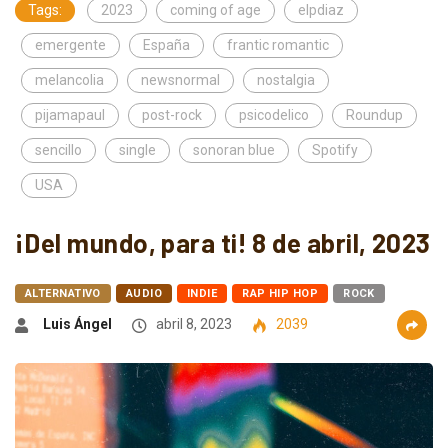
Tags:
2023
coming of age
elpdiaz
emergente
España
frantic romantic
melancolia
newsnormal
nostalgia
pijamapaul
post-rock
psicodelico
Roundup
sencillo
single
sonoran blue
Spotify
USA
¡Del mundo, para ti! 8 de abril, 2023
ALTERNATIVO
AUDIO
INDIE
RAP HIP HOP
ROCK
Luis Ángel
abril 8, 2023
2039