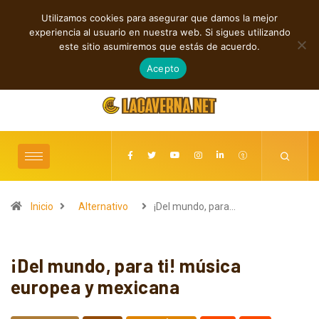
Utilizamos cookies para asegurar que damos la mejor
TENDENCIAS
experiencia al usuario en nuestra web. Si sigues utilizando
Shaven Primates: Un estallido de Hard Rock contra el control digital
este sitio asumiremos que estás de acuerdo.
agosto 8, 2026
Acepto
Inicio
Alternativo
¡Del mundo, para…
¡Del mundo, para ti! música
europea y mexicana