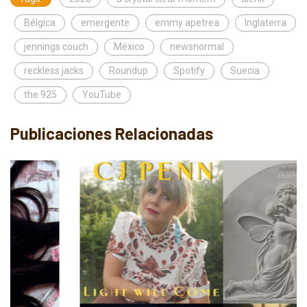
Bélgica
emergente
emmy apetrea
Inglaterra
jennings couch
México
newsnormal
reckless jacks
Roundup
Spotify
Suecia
the 925
YouTube
Publicaciones Relacionadas