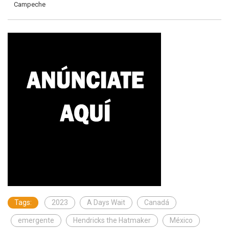
Campeche
Tags:
2023
A Days Wait
Canadá
emergente
Hendricks the Hatmaker
México