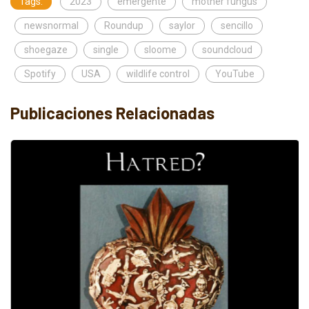
Tags:
2023
emergente
mother fungus
newsnormal
Roundup
saylor
sencillo
shoegaze
single
sloome
soundcloud
Spotify
USA
wildlife control
YouTube
Publicaciones Relacionadas