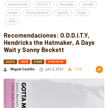
newsnormal
O.D.D.I.T.Y
Roundup
sencillo
single
Sonny Beckett
Spotify
Suiza
USA
Recomendaciones: O.D.D.I.T.Y,
Hendricks the Hatmaker, A Days
Wait y Sonny Beckett
AUDIO
INDIE
PUNK
SYNTHPOP
Miguel Castillo
julio 2, 2023
1118