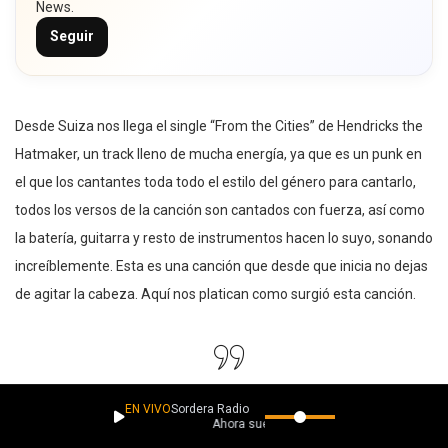
News.
Seguir
Desde Suiza nos llega el single “From the Cities” de Hendricks the
Hatmaker, un track lleno de mucha energía, ya que es un punk en
el que los cantantes toda todo el estilo del género para cantarlo,
todos los versos de la canción son cantados con fuerza, así como
la batería, guitarra y resto de instrumentos hacen lo suyo, sonando
increíblemente. Esta es una canción que desde que inicia no dejas
de agitar la cabeza. Aquí nos platican como surgió esta canción.
Con la cabeza llena de impresiones y
EN VIVO
Sordera Radio
emociones me encerré en el local de
Ahora suena