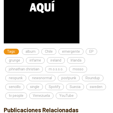
Tags:
album
Chile
emergente
EP
grunge
infame
ireland
Irlanda
johnathan christian
m.o.s.s.o.
mosso
neopunk
newsnormal
postpunk
Roundup
sencillo
single
Spotify
Suecia
sweden
tv people
Venezuela
YouTube
Publicaciones Relacionadas