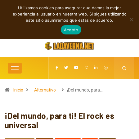
Utilizamos cookies para asegurar que damos la mejor
TENDENCIAS
experiencia al usuario en nuestra web. Si sigues utilizando
Rock, folk e indie: cuatro estrenos independientes por descubrir
este sitio asumiremos que estás de acuerdo.
agosto 7, 2026
Acepto
Inicio
Alternativo
¡Del mundo, para…
¡Del mundo, para ti! El rock es
universal