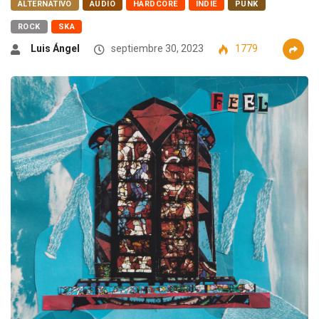
ALTERNATIVO
AUDIO
HARDCORE
INDIE
PUNK
ROCK
SKA
Luis Ángel
septiembre 30, 2023
1779