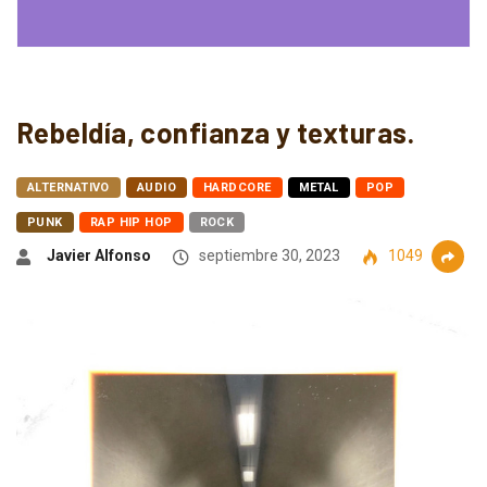
Rebeldía, confianza y texturas.
ALTERNATIVO
AUDIO
HARDCORE
METAL
POP
PUNK
RAP HIP HOP
ROCK
Javier Alfonso
septiembre 30, 2023
1049