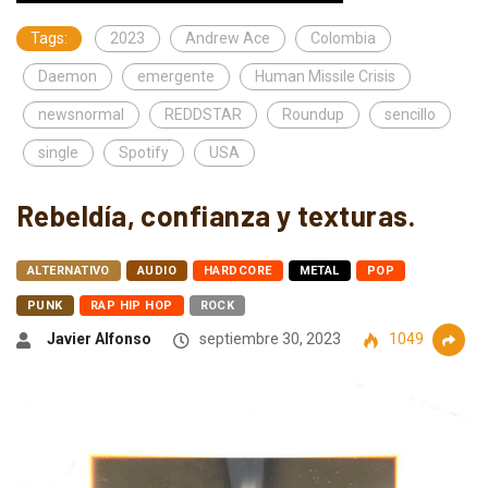
Tags:
2023
Andrew Ace
Colombia
Daemon
emergente
Human Missile Crisis
newsnormal
REDDSTAR
Roundup
sencillo
single
Spotify
USA
Rebeldía, confianza y texturas.
ALTERNATIVO
AUDIO
HARDCORE
METAL
POP
PUNK
RAP HIP HOP
ROCK
Javier Alfonso
septiembre 30, 2023
1049