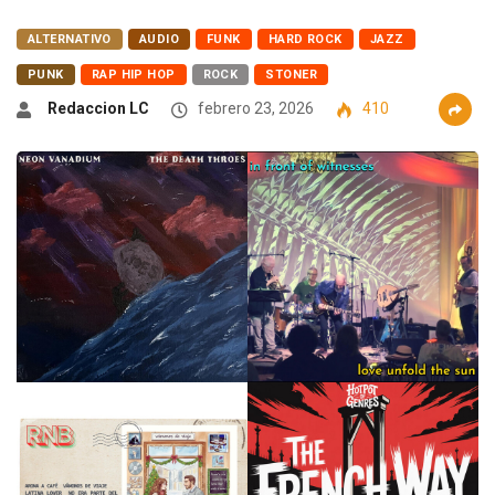
ALTERNATIVO
AUDIO
FUNK
HARD ROCK
JAZZ
PUNK
RAP HIP HOP
ROCK
STONER
Redaccion LC
febrero 23, 2026
410