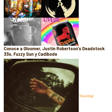
Conoce a Gloomer, Justin Robertson’s Deadstock
33s, Fuzzy Sun y Cadibode
Roundup