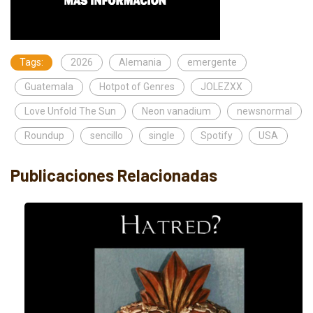
Tags:
2026
Alemania
emergente
Guatemala
Hotpot of Genres
JOLEZXX
Love Unfold The Sun
Neon vanadium
newsnormal
Roundup
sencillo
single
Spotify
USA
Publicaciones Relacionadas