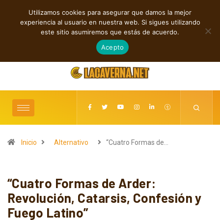
Utilizamos cookies para asegurar que damos la mejor
TENDENCIAS
experiencia al usuario en nuestra web. Si sigues utilizando
Cuatro canciones independientes entre folk, rock y pop
este sitio asumiremos que estás de acuerdo.
agosto 8, 2026
Acepto
Inicio
Alternativo
“Cuatro Formas de…
“Cuatro Formas de Arder:
Revolución, Catarsis, Confesión y
Fuego Latino”