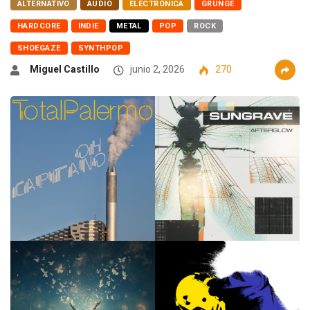
ALTERNATIVO
AUDIO
ELECTRÓNICA
GRUNGE
HARDCORE
INDIE
METAL
POP
ROCK
SHOEGAZE
SYNTHPOP
Miguel Castillo
junio 2, 2026
270