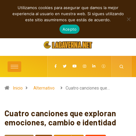
Utilizamos cookies para asegurar que damos la mejor
TENDENCIAS
experiencia al usuario en nuestra web. Si sigues utilizando
Indie, rap y pop: cuatro lanzamientos independientes destacados
este sitio asumiremos que estás de acuerdo.
agosto 7, 2026
Acepto
Inicio
Alternativo
Cuatro canciones que…
Cuatro canciones que exploran
emociones, cambio e identidad