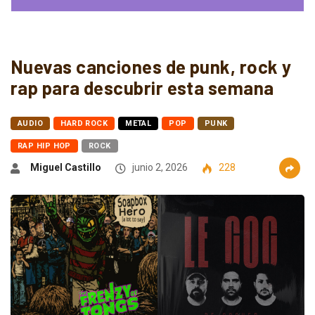
Nuevas canciones de punk, rock y
rap para descubrir esta semana
AUDIO
HARD ROCK
METAL
POP
PUNK
RAP HIP HOP
ROCK
Miguel Castillo
junio 2, 2026
228