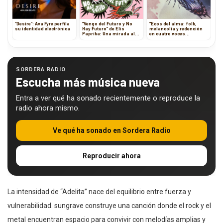
“Desire”: Ava Fyre perfila
“Vengo del Futuro y No
“Ecos del alma: folk,
su identidad electrónica
Hay Futuro” de Elis
melancolía y redención
Paprika: Una mirada al
en cuatro voces
futuro sin promesas
contemporáneas”
SORDERA RADIO
Escucha más música nueva
Entra a ver qué ha sonado recientemente o reproduce la
radio ahora mismo.
Ve qué ha sonado en Sordera Radio
Reproducir ahora
La intensidad de “Adelita” nace del equilibrio entre fuerza y
vulnerabilidad. sungrave construye una canción donde el rock y el
metal encuentran espacio para convivir con melodías amplias y