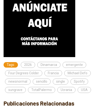
Tags:
2026
Dinamarca
emergente
Four Degrees Colder
Francia
Michael Defo
newsnormal
sencillo
single
Spotify
sungrave
TotalPalermo
Ucrania
USA
Publicaciones Relacionadas