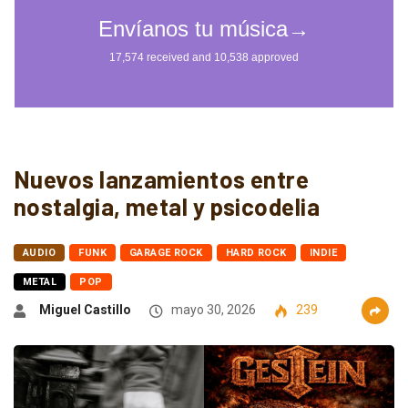
Nuevos lanzamientos entre
nostalgia, metal y psicodelia
AUDIO
FUNK
GARAGE ROCK
HARD ROCK
INDIE
METAL
POP
Miguel Castillo
mayo 30, 2026
239