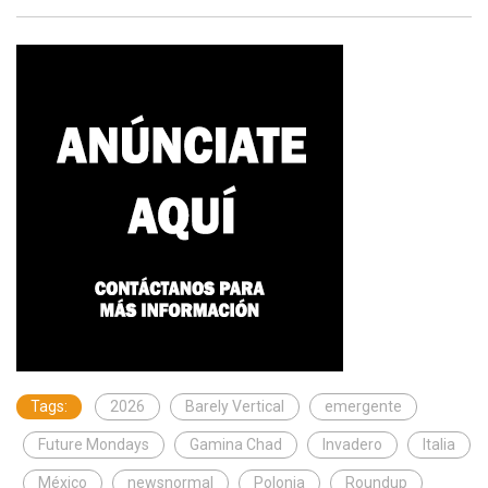
Tags:
2026
Barely Vertical
emergente
Future Mondays
Gamina Chad
Invadero
Italia
México
newsnormal
Polonia
Roundup