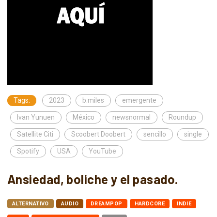
Tags:
2023
b.miles
emergente
Ivan Yunuen
México
newsnormal
Roundup
Satellite Citi
Scoobert Doobert
sencillo
single
Spotify
USA
YouTube
Ansiedad, boliche y el pasado.
ALTERNATIVO
AUDIO
DREAMPOP
HARDCORE
INDIE