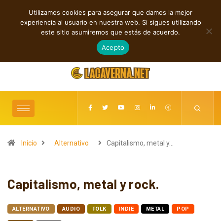
Utilizamos cookies para asegurar que damos la mejor
TENDENCIAS
experiencia al usuario en nuestra web. Si sigues utilizando
Rock, folk e indie: cuatro estrenos independientes por descubrir
este sitio asumiremos que estás de acuerdo.
agosto 7, 2026
Acepto
Inicio
Alternativo
Capitalismo, metal y…
Capitalismo, metal y rock.
ALTERNATIVO
AUDIO
FOLK
INDIE
METAL
POP