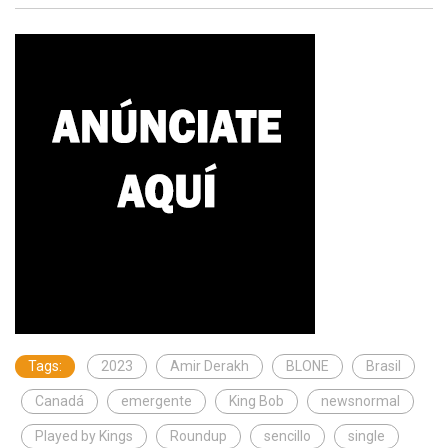
Tags:
2023
Amir Derakh
BLONE
Brasil
Canadá
emergente
King Bob
newsnormal
Played by Kings
Roundup
sencillo
single