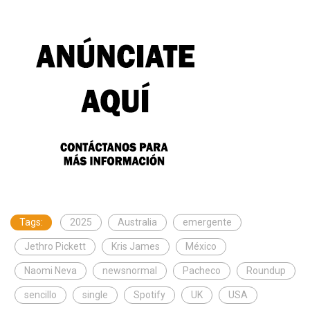
Tags:
2025
Australia
emergente
Jethro Pickett
Kris James
México
Naomi Neva
newsnormal
Pacheco
Roundup
sencillo
single
Spotify
UK
USA