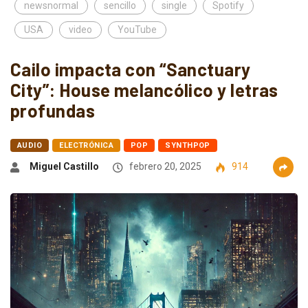
newsnormal
sencillo
single
Spotify
USA
video
YouTube
Cailo impacta con “Sanctuary
City”: House melancólico y letras
profundas
AUDIO
ELECTRÓNICA
POP
SYNTHPOP
Miguel Castillo
febrero 20, 2025
914