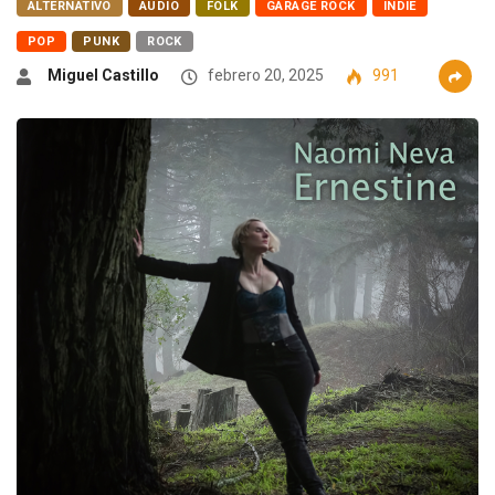
ALTERNATIVO
AUDIO
FOLK
GARAGE ROCK
INDIE
POP
PUNK
ROCK
Miguel Castillo
febrero 20, 2025
991