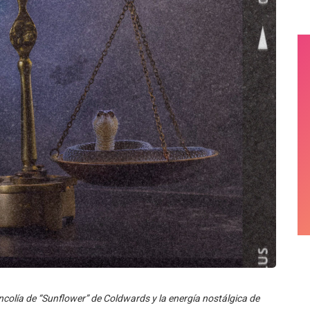
ncolía de “Sunflower” de Coldwards y la energía nostálgica de
n revela un universo emocional único. Acompañado por el