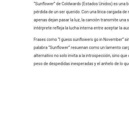
“Sunflower” de Coldwards (Estados Unidos) es una ba
pérdida de un ser querido. Con una lírica cargada de
apenas dejan pasar la luz, la canción transmite una 
intérprete refleja la lucha interna entre aceptar la a
Frases como “I guess sunflowers go in November” simbo
palabra “Sunflower” resuenan como un lamento carg
alternativo no solo invita a la introspección, sino
peso de despedidas inesperadas y el anhelo de lo qu