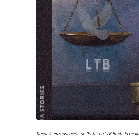
Desde la introspección de “Fate” de LTB hasta la mela
“Merry Christmas Dear” de Sean Morrow, cada canció