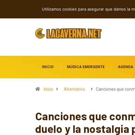
Andyvince reflexiona sobre el perdó
TENDENCIAS
Utilizamos cookies para asegurar que damos la me
INICIO
MÚSICA EMERGENTE
AGENDA
Inicio
Alternativo
Canciones que con
Canciones que conmu
duelo y la nostalgia