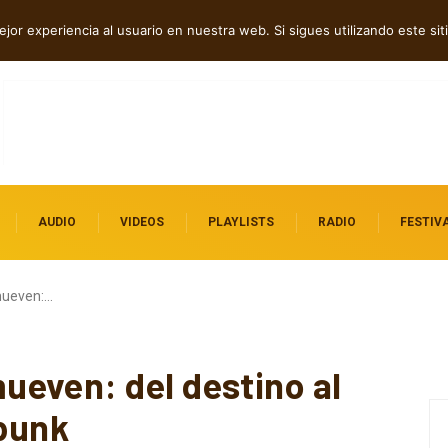
n en “WE MUST LEARN TO FORGIVE”
jor experiencia al usuario en nuestra web. Si sigues utilizando este s
AUDIO
VIDEOS
PLAYLISTS
RADIO
FESTIV
mueven:…
even: del destino al
 punk