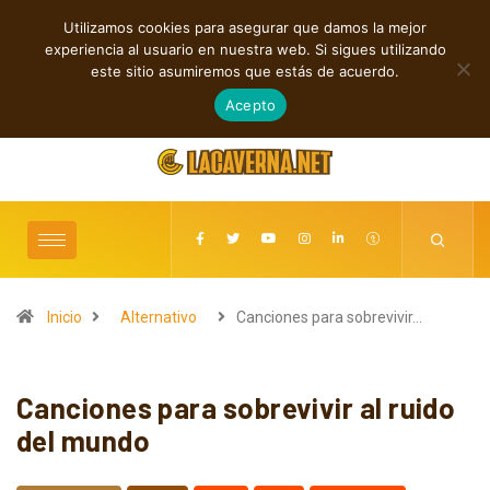
Utilizamos cookies para asegurar que damos la mejor
TENDENCIAS
experiencia al usuario en nuestra web. Si sigues utilizando
Shaven Primates: Un estallido de Hard Rock contra el control digital
este sitio asumiremos que estás de acuerdo.
agosto 7, 2026
Acepto
Inicio
Alternativo
Canciones para sobrevivir…
Canciones para sobrevivir al ruido
del mundo