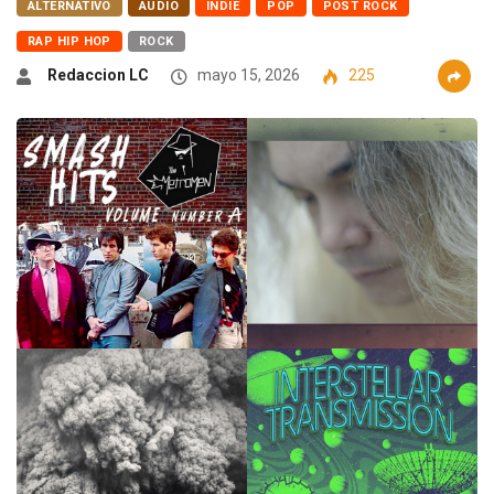
ALTERNATIVO
AUDIO
INDIE
POP
POST ROCK
RAP HIP HOP
ROCK
Redaccion LC
mayo 15, 2026
225