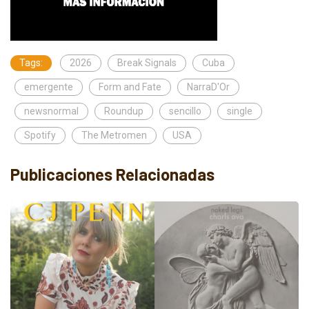
Tags:
2026
Break Signals
Cuba
emergente
Form and Fate
NarraD'Or
newsnormal
Roundup
sencillo
single
Spotify
The Metromen
USA
Publicaciones Relacionadas