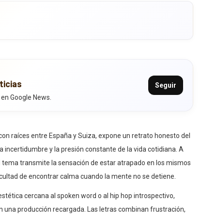
ticias
Seguir
 en Google News.
on raíces entre España y Suiza, expone un retrato honesto del
 incertidumbre y la presión constante de la vida cotidiana. A
 el tema transmite la sensación de estar atrapado en los mismos
ficultad de encontrar calma cuando la mente no se detiene.
estética cercana al spoken word o al hip hop introspectivo,
 una producción recargada. Las letras combinan frustración,
bién dejan entrever perseverancia, paciencia y fe en que algo