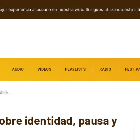
dependientes por descubrir
jor experiencia al usuario en nuestra web. Si sigues utilizando este s
AUDIO
VIDEOS
PLAYLISTS
RADIO
FESTIV
obre…
obre identidad, pausa y