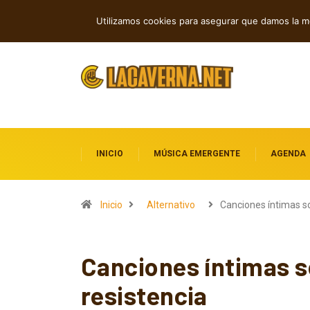
Rock, folk e indie: cuatro estrenos in
TENDENCIAS
Utilizamos cookies para asegurar que damos la me
INICIO
MÚSICA EMERGENTE
AGENDA
Inicio
Alternativo
Canciones íntimas s
Canciones íntimas s
resistencia