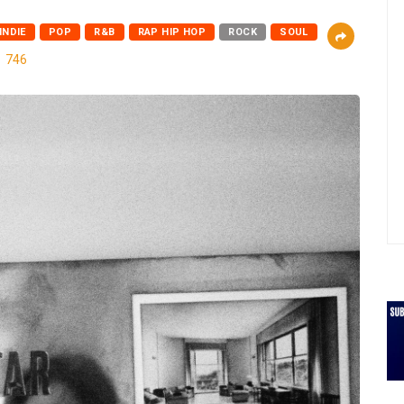
INDIE
POP
R&B
RAP HIP HOP
ROCK
SOUL
746