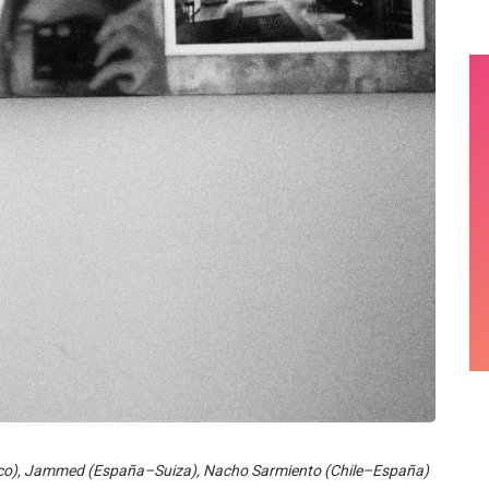
ico), Jammed (España–Suiza), Nacho Sarmiento (Chile–España)
a introspección desde distintos lenguajes musicales y