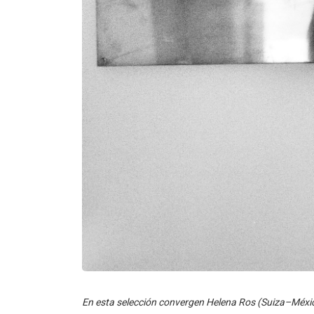
En esta selección convergen Helena Ros (Suiza–Méx
y MoMoBaby (Suiza), cuatro propuestas que exploran l