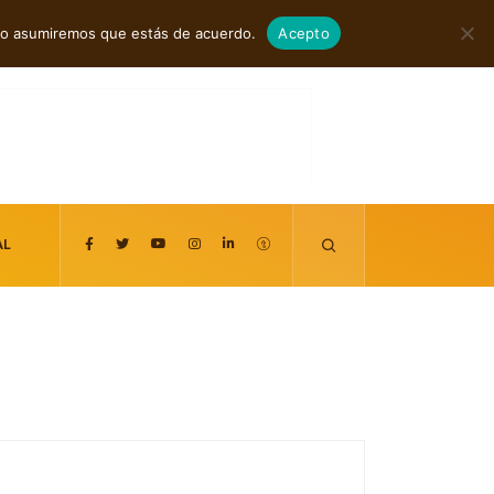
agosto 7, 2026
itio asumiremos que estás de acuerdo.
Acepto
AL