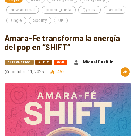
newsnormal
promo_meta
Qymira
sencillo
single
Spotify
UK
Amara-Fe transforma la energía
del pop en “SHIFT”
Miguel Castillo
ALTERNATIVO
AUDIO
POP
octubre 11, 2025
459