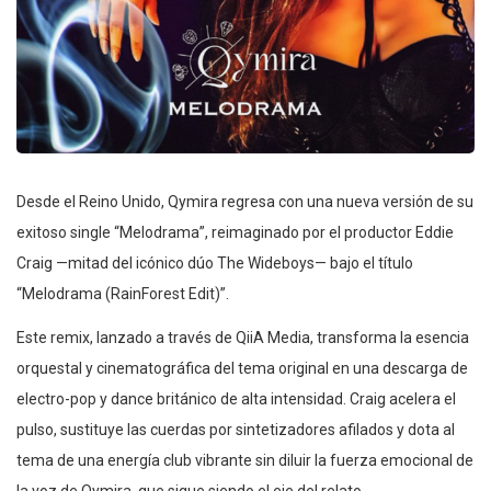
Desde el Reino Unido, Qymira regresa con una nueva versión de su
exitoso single “Melodrama”, reimaginado por el productor Eddie
Craig —mitad del icónico dúo The Wideboys— bajo el título
“Melodrama (RainForest Edit)”.
Este remix, lanzado a través de QiiA Media, transforma la esencia
orquestal y cinematográfica del tema original en una descarga de
electro-pop y dance británico de alta intensidad. Craig acelera el
pulso, sustituye las cuerdas por sintetizadores afilados y dota al
tema de una energía club vibrante sin diluir la fuerza emocional de
la voz de Qymira, que sigue siendo el eje del relato.