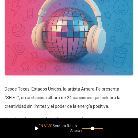
Desde Texas, Estados Unidos, la artista Amara-Fe presenta
“SHIFT”, un ambicioso álbum de 24 canciones que celebra la
creatividad sin límites y el poder de la energía positiva.
Heredera de una sólida tradición musical —con raíces que
EN VIVO
Sordera Radio
conectan tanto con The Gap Band como con Minnie Riperton—,
Ahora suena
Amara-Fe canaliza ese legado en una obra donde el pop