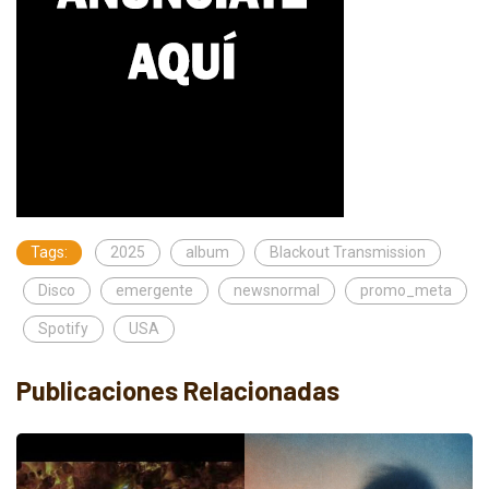
Tags:
2025
album
Blackout Transmission
Disco
emergente
newsnormal
promo_meta
Spotify
USA
Publicaciones Relacionadas