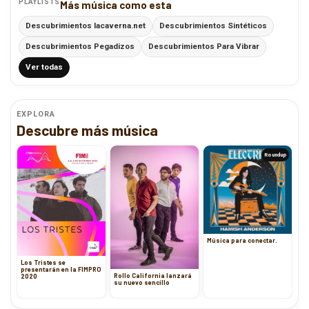
PLAYLISTS
Más música como esta
Descubrimientos lacaverna.net
Descubrimientos Sintéticos
Descubrimientos Pegadizos
Descubrimientos Para Vibrar
Ver todas
EXPLORA
Descubre más música
Roundup
Música para conectar.
Los Tristes se
presentarán en la FIMPRO
Rollo California lanzará
2020
su nuevo sencillo