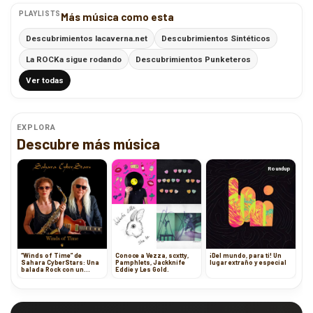
PLAYLISTS
Más música como esta
Descubrimientos lacaverna.net
Descubrimientos Sintéticos
La ROCKa sigue rodando
Descubrimientos Punketeros
Ver todas
EXPLORA
Descubre más música
Roundup
“Winds of Time” de
Conoce a Vezza, scxtty,
¡Del mundo, para ti! Un
Sahara CyberStars: Una
Pamphlets, Jackknife
lugar extraño y especial
balada Rock con un
Eddie y Les Gold.
mensaje poderoso