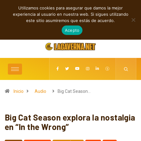
Utilizamos cookies para asegurar que damos la mejor
TENDENCIAS
experiencia al usuario en nuestra web. Si sigues utilizando
Rock, folk e indie: cuatro estrenos independientes por descubrir
este sitio asumiremos que estás de acuerdo.
agosto 7, 2026
Acepto
Inicio
Audio
Big Cat Season…
Big Cat Season explora la nostalgia
en “In the Wrong”