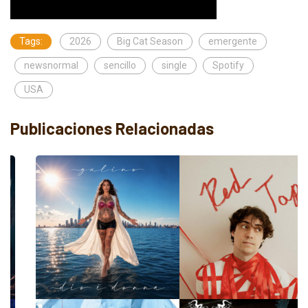
Tags:
2026
Big Cat Season
emergente
newsnormal
sencillo
single
Spotify
USA
Publicaciones Relacionadas