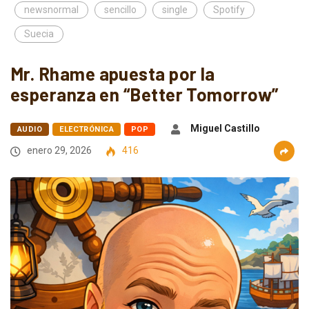
newsnormal
sencillo
single
Spotify
Suecia
Mr. Rhame apuesta por la
esperanza en “Better Tomorrow”
Miguel Castillo
AUDIO
ELECTRÓNICA
POP
enero 29, 2026
416