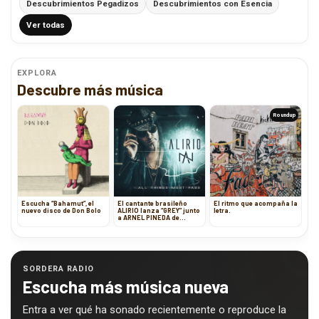
Descubrimientos Pegadizos
Descubrimientos con Esencia
Ver todas
EXPLORA
Descubre más música
Roundup
Escucha “Bahamut”, el
El cantante brasileño
El ritmo que acompaña la
nuevo disco de Don Bolo
ALIRIO lanza “GREY” junto
letra.
a ARNEL PINEDA de
JOURNEY
SORDERA RADIO
Escucha más música nueva
Entra a ver qué ha sonado recientemente o reproduce la