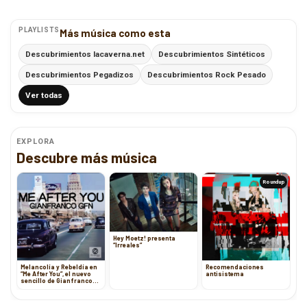
PLAYLISTS
Más música como esta
Descubrimientos lacaverna.net
Descubrimientos Sintéticos
Descubrimientos Pegadizos
Descubrimientos Rock Pesado
Ver todas
EXPLORA
Descubre más música
Roundup
Hey Moetz! presenta
“Irreales”
Melancolía y Rebeldía en
Recomendaciones
“Me After You”, el nuevo
antisistema
sencillo de Gianfranco
GFN