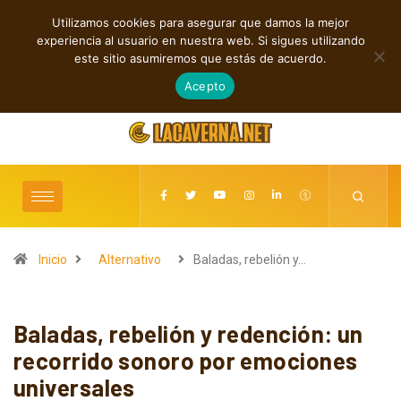
Utilizamos cookies para asegurar que damos la mejor
TENDENCIAS
experiencia al usuario en nuestra web. Si sigues utilizando
Shaven Primates: Un estallido de Hard Rock contra el control digital
este sitio asumiremos que estás de acuerdo.
agosto 8, 2026
Acepto
Inicio
Alternativo
Baladas, rebelión y…
Baladas, rebelión y redención: un
recorrido sonoro por emociones
universales