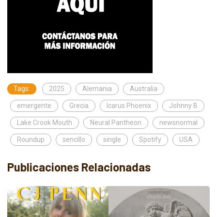
Tags:
2025
Alemania
Australia
emergente
Grecia
Icarus Phoenix
Johnny B
Lake Crook Mouth
Neural Pantheon
newsnormal
Roundup
sencillo
single
Spotify
USA
Publicaciones Relacionadas