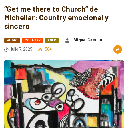
“Get me there to Church” de
Michellar: Country emocional y
sincero
Miguel Castillo
AUDIO
COUNTRY
FOLK
julio 7, 2025
504